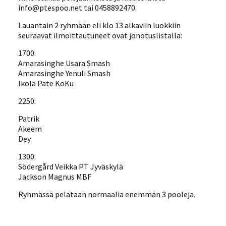
info@ptespoo.net tai 0458892470.
Lauantain 2 ryhmään eli klo 13 alkaviin luokkiin
seuraavat ilmoittautuneet ovat jonotuslistalla:
1700:
Amarasinghe Usara Smash
Amarasinghe Yenuli Smash
Ikola Pate KoKu
2250:
Patrik
Akeem
Dey
1300:
Södergård Veikka PT Jyväskylä
Jackson Magnus MBF
Ryhmässä pelataan normaalia enemmän 3 pooleja.