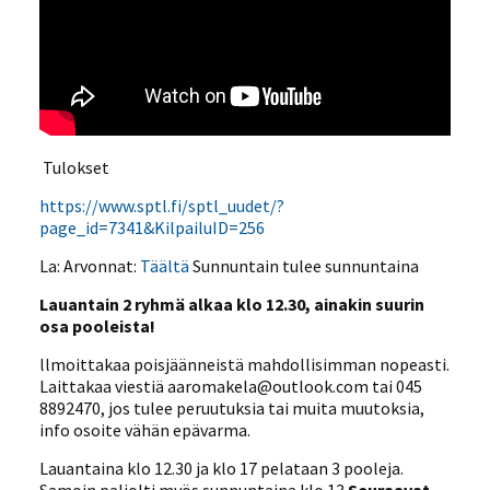
Tulokset
https://www.sptl.fi/sptl_uudet/?
page_id=7341&KilpailuID=256
La: Arvonnat:
Täältä
Sunnuntain tulee sunnuntaina
Lauantain 2 ryhmä alkaa klo 12.30, ainakin suurin
osa pooleista!
llmoittakaa poisjäänneistä mahdollisimman nopeasti.
Laittakaa viestiä aaromakela@outlook.com tai 045
8892470, jos tulee peruutuksia tai muita muutoksia,
info osoite vähän epävarma.
Lauantaina klo 12.30 ja klo 17 pelataan 3 pooleja.