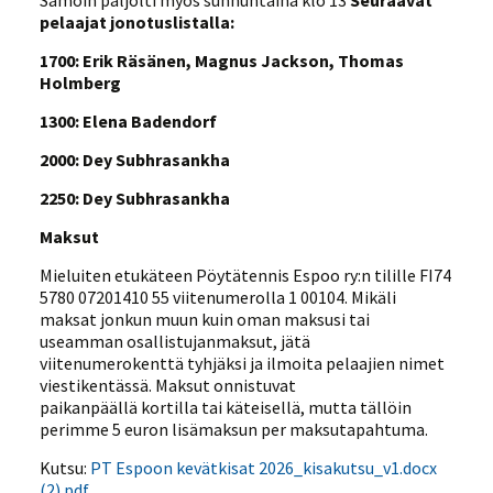
Samoin paljolti myös sunnuntaina klo 13
Seuraavat
pelaajat jonotuslistalla:
1700: Erik Räsänen, Magnus Jackson, Thomas
Holmberg
1300: Elena Badendorf
2000: Dey Subhrasankha
2250: Dey Subhrasankha
Maksut
Mieluiten etukäteen Pöytätennis Espoo ry:n tilille FI74
5780 07201410 55 viitenumerolla 1 00104. Mikäli
maksat jonkun muun kuin oman maksusi tai
useamman osallistujanmaksut, jätä
viitenumerokenttä tyhjäksi ja ilmoita pelaajien nimet
viestikentässä. Maksut onnistuvat
paikanpäällä kortilla tai käteisellä, mutta tällöin
perimme 5 euron lisämaksun per maksutapahtuma.
Kutsu:
PT Espoon kevätkisat 2026_kisakutsu_v1.docx
(2).pdf