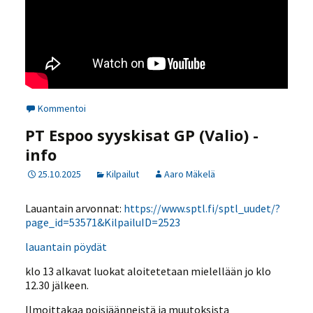
Kommentoi
PT Espoo syyskisat GP (Valio) -
info
25.10.2025
Kilpailut
Aaro Mäkelä
Lauantain arvonnat:
https://www.sptl.fi/sptl_uudet/?
page_id=53571&KilpailuID=2523
lauantain pöydät
klo 13 alkavat luokat aloitetetaan mielellään jo klo
12.30 jälkeen.
Ilmoittakaa poisjäänneistä ja muutoksista