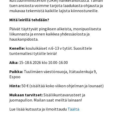
kulttuuriministeriön (OKM) hankerahoitusta. Tämän
tuen ansiosta voimme tarjota laadukasta ohjausta ja
mukavaa tekemistä kaikille lajista kiinnostuneille.
Mitä leirillä tehdään?
Päivät täyttyvät pingiksen alkeista, monipuolisesta
liikunnasta ja ennen kaikkea yhdessäolosta ja
hauskanpidosta.
Kenelle:
kouluikäiset n.6-13 v tytöt. Suosittele
tuntemallesi tytölle leiriä!
Aika:
15-18.6.2026 klo 10.00-16.00
Paikka:
Tuulimäen väestönsuoja, Itätuulenkuja 9,
Espoo
Hinta:
50 € (sisältää koko viikon ohjelman ja lounaat)
Mukaan tarvitset:
Sisäliikuntavarusteet ja
juomapullon. Mailan saat meiltä lainaan!
Lue lisää kutsusta ja ilmoittaudu
Täältä