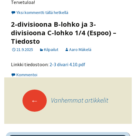
Tervetuloa!
Yksi kommentti tällä hetkellä
2-divisioona B-lohko ja 3-
divisioona C-lohko 1/4 (Espoo) –
Tiedosto
21.9.2025
Kilpailut
Aaro Mäkelä
Linkki tiedostoon:
2-3 divari 4.10.pdf
Kommentoi
Artikkelien
←
Vanhemmat artikkelit
selaus