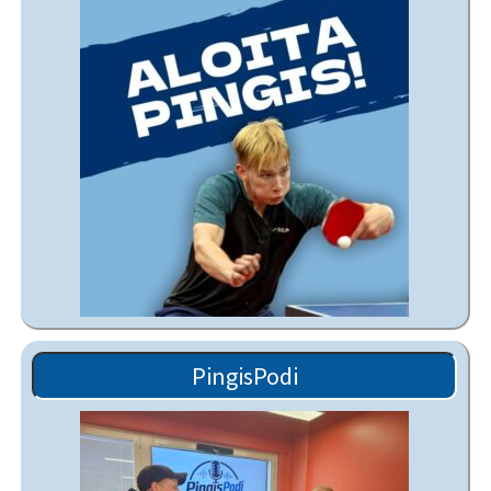
PingisPodi