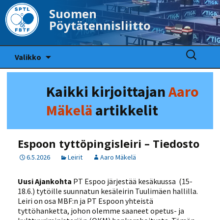
Suomen
Pöytätennisliitto
Siirry
Haku:
Valikko
sisältöön
Kaikki kirjoittajan
Aaro
Mäkelä
artikkelit
Espoon tyttöpingisleiri – Tiedosto
6.5.2026
Leirit
Aaro Mäkelä
Uusi Ajankohta
PT Espoo järjestää kesäkuussa (15-
18.6.) tytöille suunnatun kesäleirin Tuulimäen hallilla.
Leiri on osa MBF:n ja PT Espoon yhteistä
tyttöhanketta, johon olemme saaneet opetus- ja