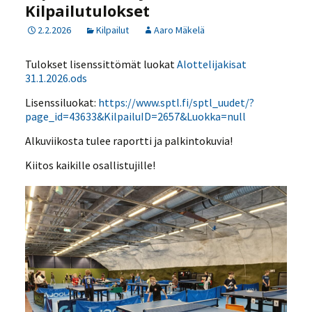
Kilpailutulokset
2.2.2026
Kilpailut
Aaro Mäkelä
Tulokset lisenssittömät luokat
Alottelijakisat
31.1.2026.ods
Lisenssiluokat:
https://www.sptl.fi/sptl_uudet/?
page_id=43633&KilpailuID=2657&Luokka=null
Alkuviikosta tulee raportti ja palkintokuvia!
Kiitos kaikille osallistujille!