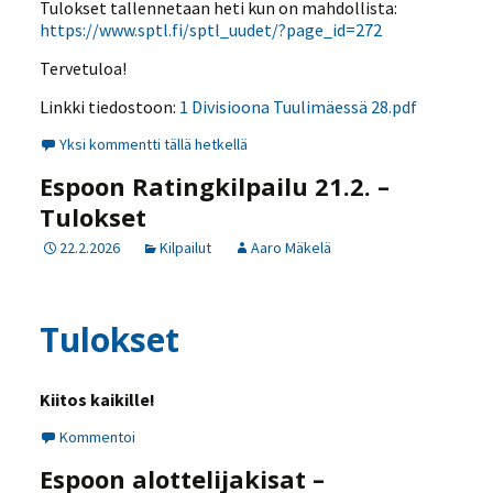
Tulokset tallennetaan heti kun on mahdollista:
https://www.sptl.fi/sptl_uudet/?page_id=272
Tervetuloa!
Linkki tiedostoon:
1 Divisioona Tuulimäessä 28.pdf
Yksi kommentti tällä hetkellä
Espoon Ratingkilpailu 21.2. –
Tulokset
22.2.2026
Kilpailut
Aaro Mäkelä
Tulokset
Kiitos kaikille!
Kommentoi
Espoon alottelijakisat –