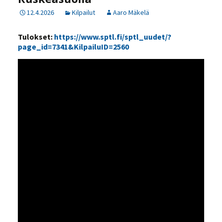
12.4.2026
Kilpailut
Aaro Mäkelä
Tulokset:
https://www.sptl.fi/sptl_uudet/?
page_id=7341&KilpailuID=2560