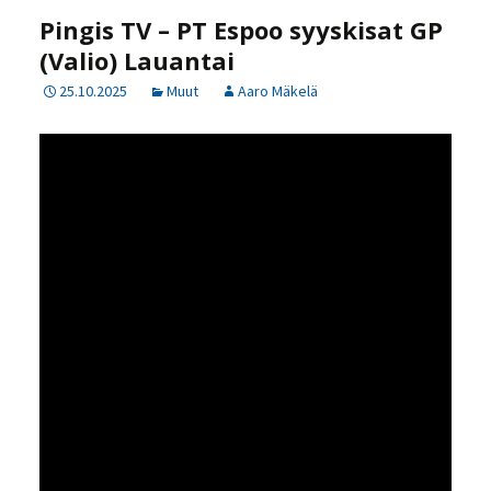
Pingis TV – PT Espoo syyskisat GP
(Valio) Lauantai
25.10.2025
Muut
Aaro Mäkelä