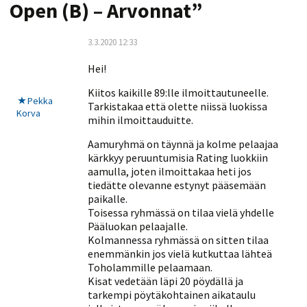
Open (B) – Arvonnat
”
3.3.2020 12:33
Hei!
Kiitos kaikille 89:lle ilmoittautuneelle.
Pekka
Tarkistakaa että olette niissä luokissa
Korva
mihin ilmoittauduitte.
Aamuryhmä on täynnä ja kolme pelaajaa
kärkkyy peruuntumisia Rating luokkiin
aamulla, joten ilmoittakaa heti jos
tiedätte olevanne estynyt pääsemään
paikalle.
Toisessa ryhmässä on tilaa vielä yhdelle
Pääluokan pelaajalle.
Kolmannessa ryhmässä on sitten tilaa
enemmänkin jos vielä kutkuttaa lähteä
Toholammille pelaamaan.
Kisat vedetään läpi 20 pöydällä ja
tarkempi pöytäkohtainen aikataulu