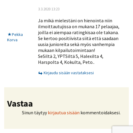
3.3.2020 13:23
Ja mikä mielestäni on hienointa niin
ilmoittautujissa on mukana 17 pelaajaa,
joilla ei aiempaa ratingkisaa ole takana.
Pekka
Se kertoo positiivista siitä että saadaan
Korva
uusia junioreita sekä myös vanhempia
mukaan kilpailutoimintaan!
SeSiltä 2, YPTSiltä 5, Halexilta 4,
Harspolta 4, Kokulta, Peto..
Kirjaudu sisään vastataksesi
Vastaa
Sinun täytyy
kirjautua sisään
kommentoidaksesi.