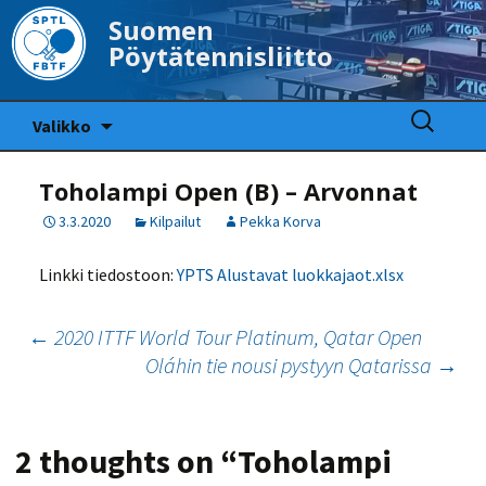
Suomen
Pöytätennisliitto
Siirry
Haku:
Valikko
sisältöön
Toholampi Open (B) – Arvonnat
3.3.2020
Kilpailut
Pekka Korva
Linkki tiedostoon:
YPTS Alustavat luokkajaot.xlsx
Artikkelien
←
2020 ITTF World Tour Platinum, Qatar Open
Oláhin tie nousi pystyyn Qatarissa
→
selaus
2 thoughts on “
Toholampi