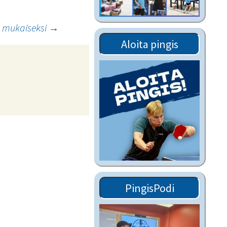
Tiedostot vanhoilta
sivuilta
n mukaiseksi
→
Viestitiedotteet
Aloita pingis
vanhoilta sivuilta
Muut tiedotteet
PingisPodi