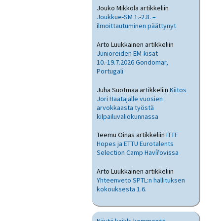
Jouko Mikkola
artikkeliin
Joukkue-SM 1.-2.8. –
ilmoittautuminen päättynyt
Arto Luukkainen
artikkeliin
Junioreiden EM-kisat
10.-19.7.2026 Gondomar,
Portugali
Juha Suotmaa
artikkeliin
Kiitos
Jori Haatajalle vuosien
arvokkaasta työstä
kilpailuvaliokunnassa
Teemu Oinas
artikkeliin
ITTF
Hopes ja ETTU Eurotalents
Selection Camp Havířovissa
Arto Luukkainen
artikkeliin
Yhteenveto SPTL:n hallituksen
kokouksesta 1.6.