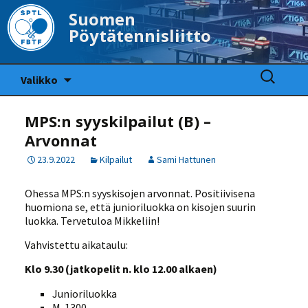
Suomen
Pöytätennisliitto
Siirry
Haku:
Valikko
sisältöön
MPS:n syyskilpailut (B) –
Arvonnat
23.9.2022
Kilpailut
Sami Hattunen
Ohessa MPS:n syyskisojen arvonnat. Positiivisena
huomiona se, että junioriluokka on kisojen suurin
luokka. Tervetuloa Mikkeliin!
Vahvistettu aikataulu:
Klo 9.30 (jatkopelit n. klo 12.00 alkaen)
Junioriluokka
M-1300