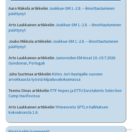
Aaro Mäkelä
artikkeliin
Joukkue-SM 1.-2.8. – ilmoittautuminen
päättynyt
Arto Luukkainen
artikkeliin
Joukkue-SM 1.-2.8. – ilmoittautuminen
päättynyt
Jouko Mikkola
artikkeliin
Joukkue-SM 1.-2.8. – ilmoittautuminen
päättynyt
Arto Luukkainen
artikkeliin
Junioreiden EM-kisat 10.-19.7.2026
Gondomar, Portugali
Juha Suotmaa
artikkeliin
Kiitos Jori Haatajalle vuosien
arvokkaasta työstä kilpailuvaliokunnassa
Teemu Oinas
artikkeliin
ITTF Hopes ja ETTU Eurotalents Selection
Camp Havířovissa
Arto Luukkainen
artikkeliin
Yhteenveto SPTL:n hallituksen
kokouksesta 1.6.
Näytä kaikki kommentit