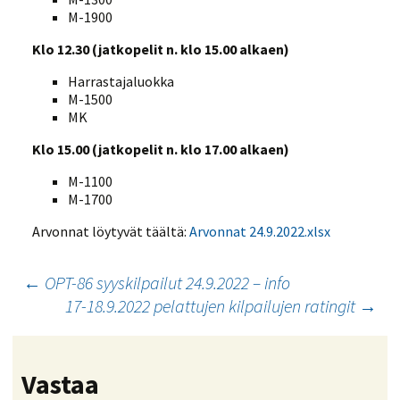
M-1900
Klo 12.30 (jatkopelit n. klo 15.00 alkaen)
Harrastajaluokka
M-1500
MK
Klo 15.00 (jatkopelit n. klo 17.00 alkaen)
M-1100
M-1700
Arvonnat löytyvät täältä:
Arvonnat 24.9.2022.xlsx
Artikkelien
←
OPT-86 syyskilpailut 24.9.2022 – info
17-18.9.2022 pelattujen kilpailujen ratingit
→
selaus
Vastaa