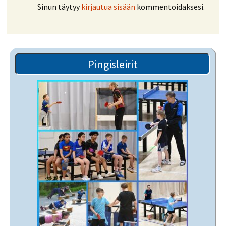
Sinun täytyy
kirjautua sisään
kommentoidaksesi.
Pingisleirit