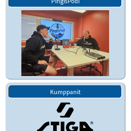
PingisPodi
Kumppanit