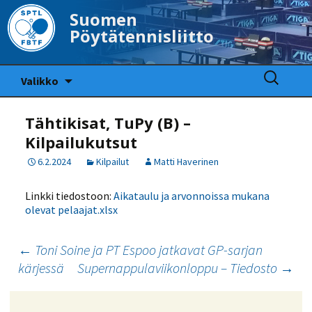
Suomen
Pöytätennisliitto
Siirry
Haku:
Valikko
sisältöön
Tähtikisat, TuPy (B) –
Kilpailukutsut
6.2.2024
Kilpailut
Matti Haverinen
Linkki tiedostoon:
Aikataulu ja arvonnoissa mukana
olevat pelaajat.xlsx
Artikkelien
←
Toni Soine ja PT Espoo jatkavat GP-sarjan
kärjessä
Supernappulaviikonloppu – Tiedosto
→
selaus