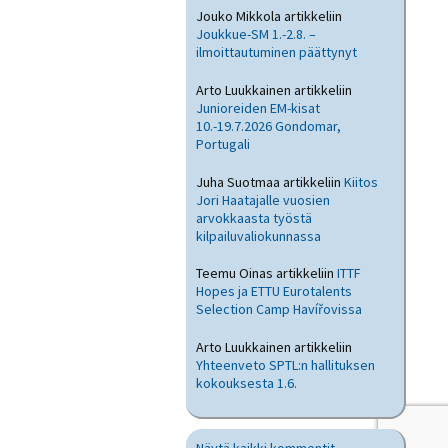
Jouko Mikkola
artikkeliin
Joukkue-SM 1.-2.8. –
ilmoittautuminen päättynyt
Arto Luukkainen
artikkeliin
Junioreiden EM-kisat
10.-19.7.2026 Gondomar,
Portugali
Juha Suotmaa
artikkeliin
Kiitos
Jori Haatajalle vuosien
arvokkaasta työstä
kilpailuvaliokunnassa
Teemu Oinas
artikkeliin
ITTF
Hopes ja ETTU Eurotalents
Selection Camp Havířovissa
Arto Luukkainen
artikkeliin
Yhteenveto SPTL:n hallituksen
kokouksesta 1.6.