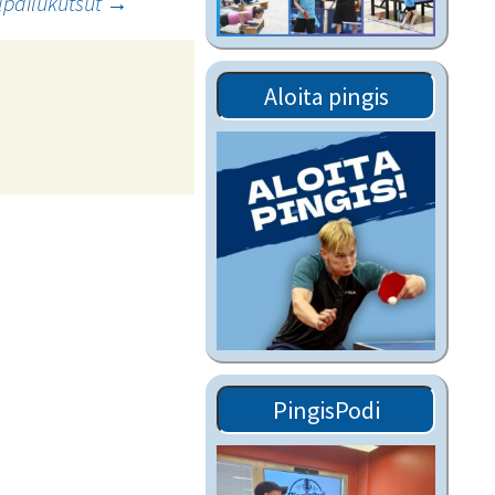
ilpailukutsut
→
Tiedostot vanhoilta
sivuilta
Viestitiedotteet
Aloita pingis
vanhoilta sivuilta
Muut tiedotteet
PingisPodi