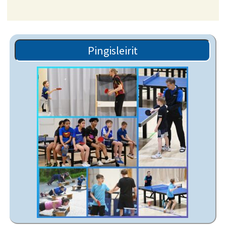
Pingisleirit