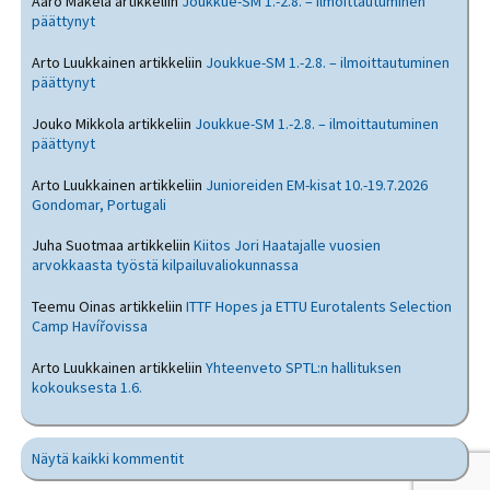
Aaro Mäkelä
artikkeliin
Joukkue-SM 1.-2.8. – ilmoittautuminen
päättynyt
Arto Luukkainen
artikkeliin
Joukkue-SM 1.-2.8. – ilmoittautuminen
päättynyt
Jouko Mikkola
artikkeliin
Joukkue-SM 1.-2.8. – ilmoittautuminen
päättynyt
Arto Luukkainen
artikkeliin
Junioreiden EM-kisat 10.-19.7.2026
Gondomar, Portugali
Juha Suotmaa
artikkeliin
Kiitos Jori Haatajalle vuosien
arvokkaasta työstä kilpailuvaliokunnassa
Teemu Oinas
artikkeliin
ITTF Hopes ja ETTU Eurotalents Selection
Camp Havířovissa
Arto Luukkainen
artikkeliin
Yhteenveto SPTL:n hallituksen
kokouksesta 1.6.
Näytä kaikki kommentit