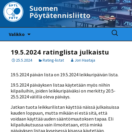
Suomen
Pöytätennisliitto
Siirry
Haku:
Valikko
sisältöön
19.5.2024 ratinglista julkaistu
25.5.2024
Rating-listat
Jori Haataja
19.5.2024 päivän lista on 19.5.2024 leikkuripäivän lista.
19.5.2024 päiväyksen listaa käytetään myös niihin
kilpailuihin, joiden leikkuripäiväksi on merkitty 20.5-
25.5.2024 välillä oleva päiväys.
Jatkan tuota leikkurilistan käyttöä näissä julkaisuissa
kauden loppuun, mutta mikään ei estä sitä, että
voidaan käyttää uuden sääntömuutoksen tapaa. Eli
kilpailukutsussa vain ilmoitetaan, että minkä
päiväyksen listaa kyseisessä kisassa käytetään.