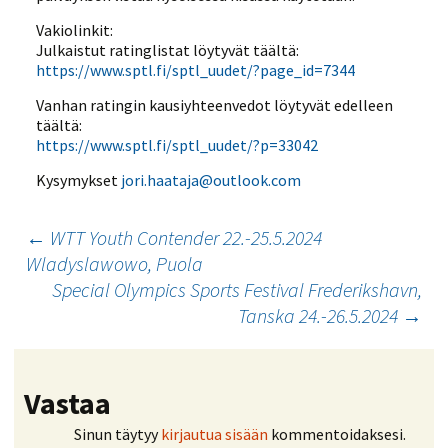
Vakiolinkit:
Julkaistut ratinglistat löytyvät täältä:
https://www.sptl.fi/sptl_uudet/?page_id=7344
Vanhan ratingin kausiyhteenvedot löytyvät edelleen
täältä:
https://www.sptl.fi/sptl_uudet/?p=33042
Kysymykset
jori.haataja@outlook.com
Artikkelien
←
WTT Youth Contender 22.-25.5.2024
Wladyslawowo, Puola
selaus
Special Olympics Sports Festival Frederikshavn,
Tanska 24.-26.5.2024
→
Vastaa
Sinun täytyy
kirjautua sisään
kommentoidaksesi.