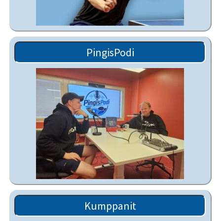
PingisPodi
Kumppanit