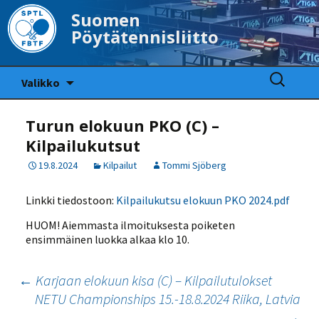
Suomen
Pöytätennisliitto
Siirry
Haku:
Valikko
sisältöön
Turun elokuun PKO (C) –
Kilpailukutsut
19.8.2024
Kilpailut
Tommi Sjöberg
Linkki tiedostoon:
Kilpailukutsu elokuun PKO 2024.pdf
HUOM! Aiemmasta ilmoituksesta poiketen
ensimmäinen luokka alkaa klo 10.
Artikkelien
←
Karjaan elokuun kisa (C) – Kilpailutulokset
NETU Championships 15.-18.8.2024 Riika, Latvia
selaus
→