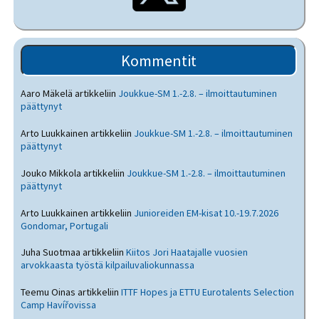
Kommentit
Aaro Mäkelä
artikkeliin
Joukkue-SM 1.-2.8. – ilmoittautuminen
päättynyt
Arto Luukkainen
artikkeliin
Joukkue-SM 1.-2.8. – ilmoittautuminen
päättynyt
Jouko Mikkola
artikkeliin
Joukkue-SM 1.-2.8. – ilmoittautuminen
päättynyt
Arto Luukkainen
artikkeliin
Junioreiden EM-kisat 10.-19.7.2026
Gondomar, Portugali
Juha Suotmaa
artikkeliin
Kiitos Jori Haatajalle vuosien
arvokkaasta työstä kilpailuvaliokunnassa
Teemu Oinas
artikkeliin
ITTF Hopes ja ETTU Eurotalents Selection
Camp Havířovissa