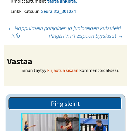
Ilmoittautumiset
tästä linkistä.
Linkki kutsuun:
Seurailta_301024
Artikkelien
←
Nappulaleiri pohjoinen ja junioreiden kutsuleiri
– info
PingisTV: PT Espoon Syyskisat
→
selaus
Vastaa
Sinun täytyy
kirjautua sisään
kommentoidaksesi.
Pingisleirit