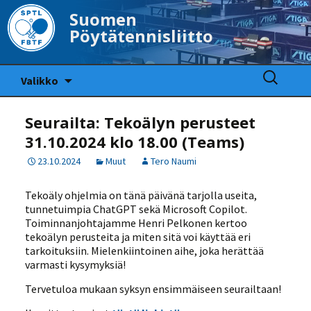
Suomen
Pöytätennisliitto
Siirry
Haku:
Valikko
sisältöön
Seurailta: Tekoälyn perusteet
31.10.2024 klo 18.00 (Teams)
23.10.2024
Muut
Tero Naumi
Tekoäly ohjelmia on tänä päivänä tarjolla useita,
tunnetuimpia ChatGPT sekä Microsoft Copilot.
Toiminnanjohtajamme Henri Pelkonen kertoo
tekoälyn perusteita ja miten sitä voi käyttää eri
tarkoituksiin. Mielenkiintoinen aihe, joka herättää
varmasti kysymyksiä!
Tervetuloa mukaan syksyn ensimmäiseen seurailtaan!