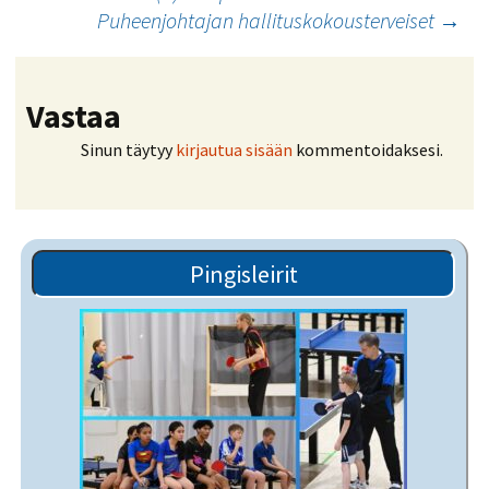
Puheenjohtajan hallituskokousterveiset
→
selaus
Vastaa
Sinun täytyy
kirjautua sisään
kommentoidaksesi.
Pingisleirit