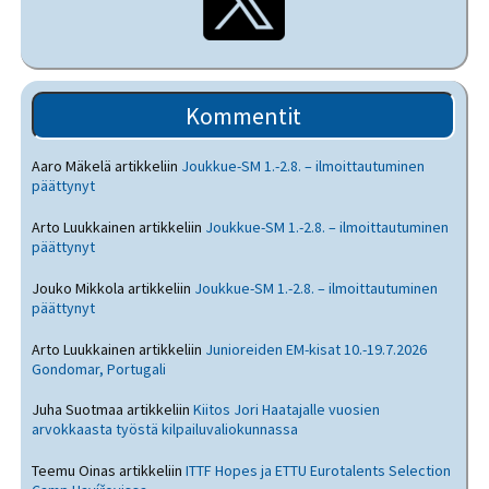
Kommentit
Aaro Mäkelä
artikkeliin
Joukkue-SM 1.-2.8. – ilmoittautuminen
päättynyt
Arto Luukkainen
artikkeliin
Joukkue-SM 1.-2.8. – ilmoittautuminen
päättynyt
Jouko Mikkola
artikkeliin
Joukkue-SM 1.-2.8. – ilmoittautuminen
päättynyt
Arto Luukkainen
artikkeliin
Junioreiden EM-kisat 10.-19.7.2026
Gondomar, Portugali
Juha Suotmaa
artikkeliin
Kiitos Jori Haatajalle vuosien
arvokkaasta työstä kilpailuvaliokunnassa
Teemu Oinas
artikkeliin
ITTF Hopes ja ETTU Eurotalents Selection