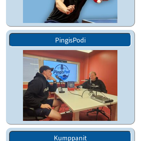
PingisPodi
Kumppanit