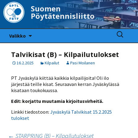
Suomen
Pöytätennisliitto
Siirry
Haku:
Valikko
sisältöön
Talvikisat (B) – Kilpailutulokset
16.2.2025
Kilpailut
Pasi Moilanen
PT Jyväskylä kiittää kaikkia kilpailijoita! Oli ilo
järjestää teille kisat. Seuraavan kerran Jyväskylässä
kisataan toukokuussa.
Edit: korjattu muutamia kirjoitusvirheitä.
Linkki tiedostoon:
Jyväskylä Talvikisat 15.2.2025
tulokset
Artikkelien
←
STARPRING (B) – Kilpailutulokset