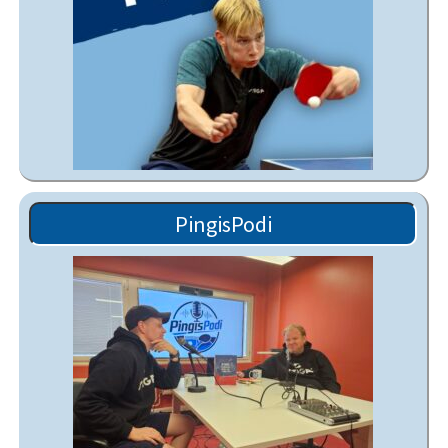
PingisPodi