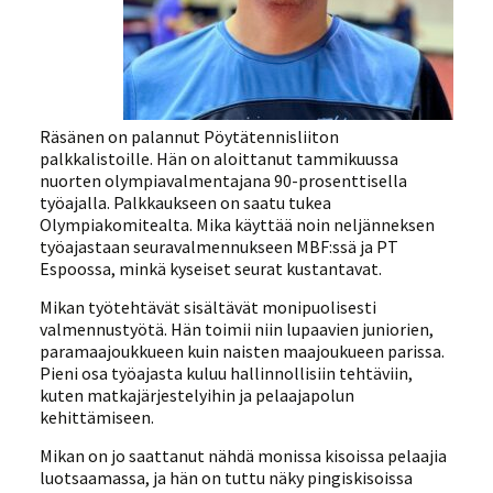
Räsänen on palannut Pöytätennisliiton
palkkalistoille. Hän on aloittanut tammikuussa
nuorten olympiavalmentajana 90-prosenttisella
työajalla. Palkkaukseen on saatu tukea
Olympiakomitealta. Mika käyttää noin neljänneksen
työajastaan seuravalmennukseen MBF:ssä ja PT
Espoossa, minkä kyseiset seurat kustantavat.
Mikan työtehtävät sisältävät monipuolisesti
valmennustyötä. Hän toimii niin lupaavien juniorien,
paramaajoukkueen kuin naisten maajoukueen parissa.
Pieni osa työajasta kuluu hallinnollisiin tehtäviin,
kuten matkajärjestelyihin ja pelaajapolun
kehittämiseen.
Mikan on jo saattanut nähdä monissa kisoissa pelaajia
luotsaamassa, ja hän on tuttu näky pingiskisoissa