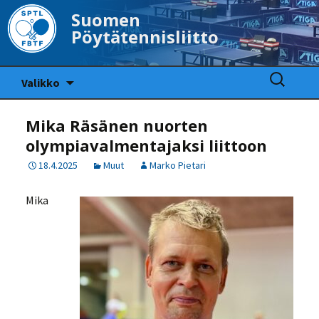
Suomen
Pöytätennisliitto
Siirry
Haku:
Valikko
sisältöön
Mika Räsänen nuorten
olympiavalmentajaksi liittoon
18.4.2025
Muut
Marko Pietari
Mika