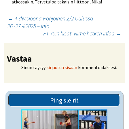
jatkossakin. Tervetuloa takaisin liittoon, Mika!
Artikkelien
←
4-divisioona Pohjoinen 2/2 Oulussa
26.-27.4.2025 – info
selaus
PT 75:n kisat, viime hetken infoa
→
Vastaa
Sinun täytyy
kirjautua sisään
kommentoidaksesi.
Pingisleirit