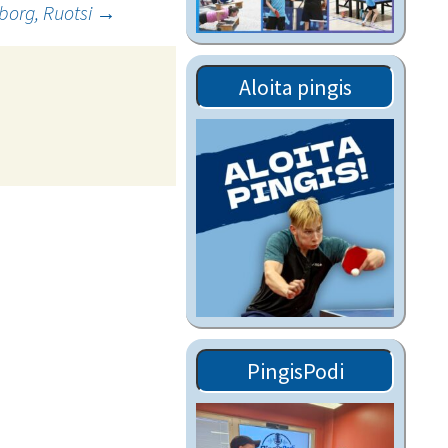
borg, Ruotsi
→
Tiedostot vanhoilta
sivuilta
Viestitiedotteet
Aloita pingis
vanhoilta sivuilta
Muut tiedotteet
PingisPodi