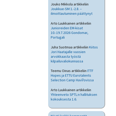
Jouko Mikkola
artikkeliin
Joukkue-SM 1.-2.8. –
ilmoittautuminen päättynyt
Arto Luukkainen
artikkeliin
Junioreiden EM-kisat
10.-19.7.2026 Gondomar,
Portugali
Juha Suotmaa
artikkeliin
Kiitos
Jori Haatajalle vuosien
arvokkaasta työstä
kilpailuvaliokunnassa
Teemu Oinas
artikkeliin
ITTF
Hopes ja ETTU Eurotalents
Selection Camp Havířovissa
Arto Luukkainen
artikkeliin
Yhteenveto SPTL:n hallituksen
kokouksesta 1.6.