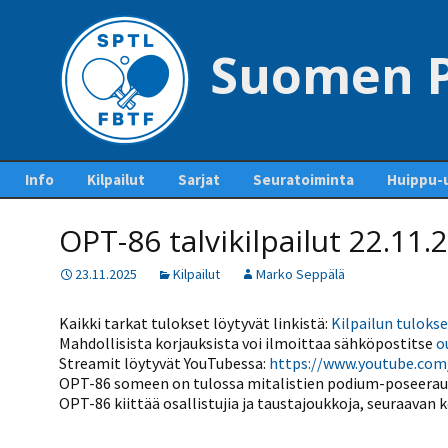
Suomen P
Siirry
Info
Kilpailut
Sarjat
Seuratoiminta
Huippu-u
sisältöön
Yhteystiedot – Contact
Tapahtumakalenteri
Sarjaottelupöytäkirjat
Jäsenseurat ja
Maajouk
us
OPT-86 talvikilpailut 22.11.
ja sarjasäännöt
lisenssien hankinta
Kilpailuiden
Kansainvä
Pankkitilit ja liiton
ottelupohjia ja
Mestaruussarja
Seurakehitys
23.11.2025
Kilpailut
Marko Seppälä
perimät maksut
lomakkeita
Pöytäte
1-divisioona
Ohje lisenssien
polku
Pöytätennisrahasto
Kilpailutiedotteet ja -
ostamiseen
Kaikki tarkat tulokset löytyvät linkistä:
Kilpailun tuloks
tiedostot
2-divisioona
SUEK
Mahdollisista korjauksista voi ilmoittaa
sähköpostitse
o
Säännöt
Kurinpitosäännöt
Lisenssihinnat 2025 –
Streamit löytyvät
YouTubessa:
https://www.youtube.co
Ylituomarin
2026
3-divisioona
raporttiohjeet
OPT-86 someen on tulossa mitalistien podium-poseerauk
Liittokokoukset
Seuran perustaminen
OPT-86 kiittää osallistujia ja taustajoukkoja, seuraavan k
4-divisioona
GP-kilpailut
Hallitus
Pelaajalistat ja lisenssit
5-divisioona