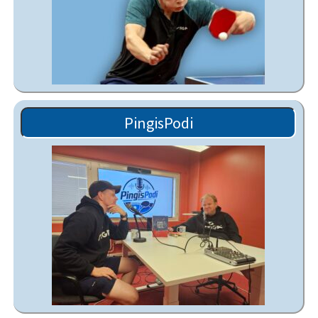
PingisPodi