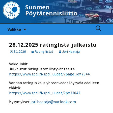
Suomen
Pöytätennisliitto
Siirry
Haku:
Valikko
sisältöön
28.12.2025 ratinglista julkaistu
3.1.2026
Rating-listat
Jori Haataja
Vakiolinkit:
Julkaistut ratinglistat löytyvät täältä:
https://www.sptl.fi/sptl_uudet/?page_id=7344
Vanhan ratingin kausiyhteenvedot löytyvät edelleen
täältä:
https://www.sptl.fi/sptl_uudet/?p=33042
Kysymykset
jori.haataja@outlook.com