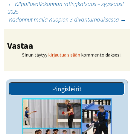
Artikkelien
←
Kilpailuvaliokunnan ratingkatsaus – syyskausi
2025
selaus
Kadonnut maila Kuopion 3-divariturnauksessa
→
Vastaa
Sinun täytyy
kirjautua sisään
kommentoidaksesi.
Pingisleirit