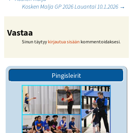
Artikkelien
Kosken Malja GP 2026 Lauantai 10.1.2026
→
selaus
Vastaa
Sinun täytyy
kirjautua sisään
kommentoidaksesi.
Pingisleirit