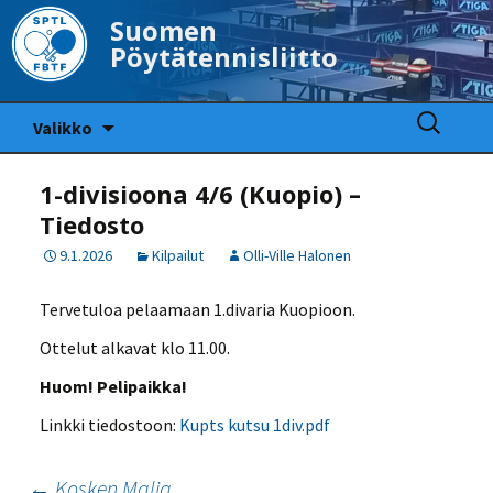
Suomen
Pöytätennisliitto
Siirry
Haku:
Valikko
sisältöön
1-divisioona 4/6 (Kuopio) –
Tiedosto
9.1.2026
Kilpailut
Olli-Ville Halonen
Tervetuloa pelaamaan 1.divaria Kuopioon.
Ottelut alkavat klo 11.00.
Huom! Pelipaikka!
Linkki tiedostoon:
Kupts kutsu 1div.pdf
←
Kosken Malja