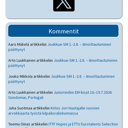
Kommentit
Aaro Mäkelä
artikkeliin
Joukkue-SM 1.-2.8. – ilmoittautuminen
päättynyt
Arto Luukkainen
artikkeliin
Joukkue-SM 1.-2.8. – ilmoittautuminen
päättynyt
Jouko Mikkola
artikkeliin
Joukkue-SM 1.-2.8. – ilmoittautuminen
päättynyt
Arto Luukkainen
artikkeliin
Junioreiden EM-kisat 10.-19.7.2026
Gondomar, Portugali
Juha Suotmaa
artikkeliin
Kiitos Jori Haatajalle vuosien
arvokkaasta työstä kilpailuvaliokunnassa
Teemu Oinas
artikkeliin
ITTF Hopes ja ETTU Eurotalents Selection