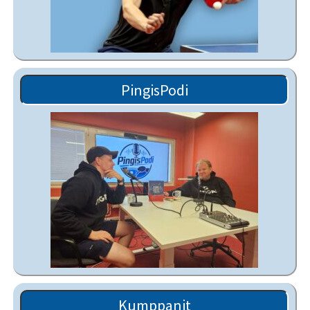
PingisPodi
Kumppanit