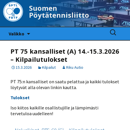
Suomen
Pöytätennisliitto
Siirry
Haku:
Valikko
sisältöön
PT 75 kansalliset (A) 14.-15.3.2026
– Kilpailutulokset
15.3.2026
Kilpailut
Riku Autio
PT 75:n kansalliset on saatu pelattua ja kaikki tulokset
löytyvät alla olevan linkin kautta.
Tulokset
Iso kiitos kaikille osallistujille ja lämpimästi
tervetuloa uudelleen!