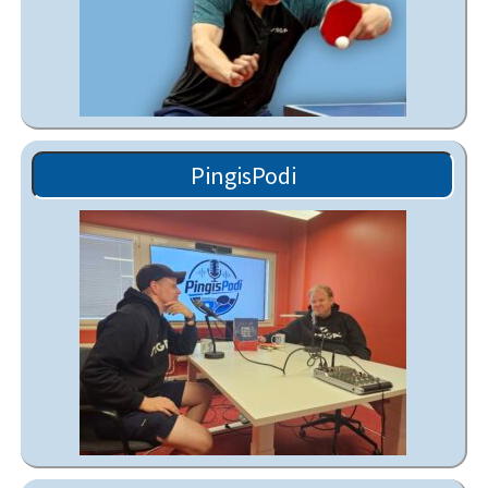
PingisPodi