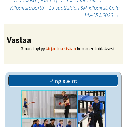
Artikkelien
←
Nelurikisat, PTS-60 (C) – Kilpailutulokset
Kilpailuraportti – 15-vuotiaiden SM-kilpailut, Oulu
selaus
14.–15.3.2026
→
Vastaa
Sinun täytyy
kirjautua sisään
kommentoidaksesi.
Pingisleirit