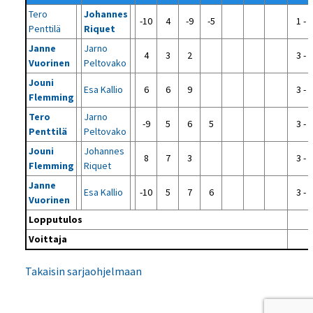
Tero
Johannes
-10
4
-9
-5
1 - 3
Penttilä
Riquet
Janne
Jarno
4
3
2
3 - 0
Vuorinen
Peltovako
Jouni
Esa Kallio
6
6
9
3 - 0
Flemming
Tero
Jarno
-9
5
6
5
3 - 1
Penttilä
Peltovako
Jouni
Johannes
8
7
3
3 - 0
Flemming
Riquet
Janne
Esa Kallio
-10
5
7
6
3 - 1
Vuorinen
Lopputulos
Voittaja
Takaisin sarjaohjelmaan