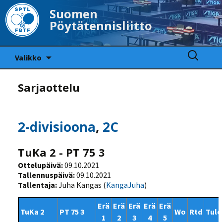
Suomen
Pöytätennisliitto
Siirry
Haku:
Valikko
sisältöön
Sarjaottelu
2-divisioona
,
2C
TuKa 2 - PT 75 3
Ottelupäivä:
09.10.2021
Tallennuspäivä:
09.10.2021
Tallentaja:
Juha Kangas (
KangaJuha
)
Erä
Erä
Erä
Erä
Erä
TuKa 2
PT 75 3
Wo
Rtd
Tulo
1
2
3
4
5