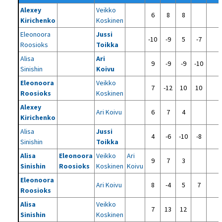
Alexey
Veikko
6
8
8
Kirichenko
Koskinen
Eleonoora
Jussi
-10
-9
5
-7
Roosioks
Toikka
Alisa
Ari
9
-9
-9
-10
Sinishin
Koivu
Eleonoora
Veikko
7
-12
10
10
Roosioks
Koskinen
Alexey
Ari Koivu
6
7
4
Kirichenko
Alisa
Jussi
4
-6
-10
-8
Sinishin
Toikka
Alisa
Eleonoora
Veikko
Ari
9
7
3
Sinishin
Roosioks
Koskinen
Koivu
Eleonoora
Ari Koivu
8
-4
5
7
Roosioks
Alisa
Veikko
7
13
12
Sinishin
Koskinen