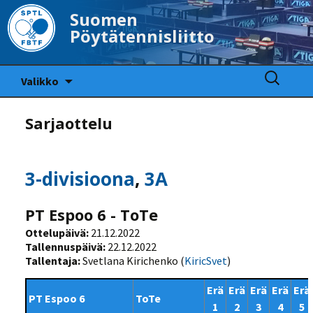
Suomen
Pöytätennisliitto
Siirry
Haku:
Valikko
sisältöön
Sarjaottelu
3-divisioona
,
3A
PT Espoo 6 - ToTe
Ottelupäivä:
21.12.2022
Tallennuspäivä:
22.12.2022
Tallentaja:
Svetlana Kirichenko (
KiricSvet
)
Erä
Erä
Erä
Erä
Erä
PT Espoo 6
ToTe
1
2
3
4
5