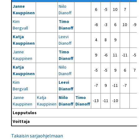
Janne
Niilo
6
-5
10
7
Kauppinen
Dianoff
Kim
Timo
-6
-3
6
10
-9
Bergvall
Dianoff
Katja
Leevi
4
8
9
Kauppinen
Dianoff
Janne
Timo
9
-6
11
-11
-5
Kauppinen
Dianoff
Katja
Niilo
-5
-5
9
6
7
Kauppinen
Dianoff
Kim
Leevi
-7
9
-11
-7
Bergvall
Dianoff
Janne
Katja
Niilo
Timo
-13
-11
-10
Kauppinen
Kauppinen
Dianoff
Dianoff
Lopputulos
Voittaja
Takaisin sarjaohjelmaan