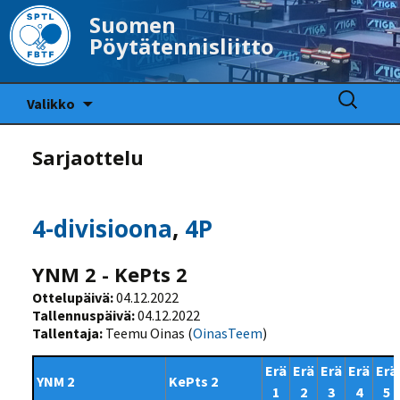
Suomen
Pöytätennisliitto
Siirry
Haku:
Valikko
sisältöön
Sarjaottelu
4-divisioona
,
4P
YNM 2 - KePts 2
Ottelupäivä:
04.12.2022
Tallennuspäivä:
04.12.2022
Tallentaja:
Teemu Oinas (
OinasTeem
)
Erä
Erä
Erä
Erä
Erä
YNM 2
KePts 2
1
2
3
4
5