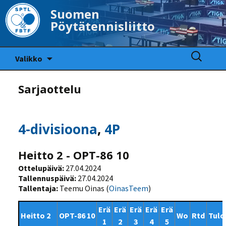
Suomen
Pöytätennisliitto
Siirry
Haku:
Valikko
sisältöön
Sarjaottelu
4-divisioona
,
4P
Heitto 2 - OPT-86 10
Ottelupäivä:
27.04.2024
Tallennuspäivä:
27.04.2024
Tallentaja:
Teemu Oinas (
OinasTeem
)
Erä
Erä
Erä
Erä
Erä
Heitto 2
OPT-86 10
Wo
Rtd
Tulo
1
2
3
4
5