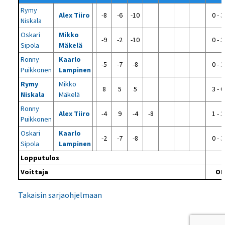
Rymy
Alex Tiiro
-8
-6
-10
0 - 3
Niskala
Oskari
Mikko
-9
-2
-10
0 - 3
Sipola
Mäkelä
Ronny
Kaarlo
-5
-7
-8
0 - 3
Puikkonen
Lampinen
Rymy
Mikko
8
5
5
3 - 0
Niskala
Mäkelä
Ronny
Alex Tiiro
-4
9
-4
-8
1 - 3
Puikkonen
Oskari
Kaarlo
-2
-7
-8
0 - 3
Sipola
Lampinen
Lopputulos
Voittaja
OP
Takaisin sarjaohjelmaan