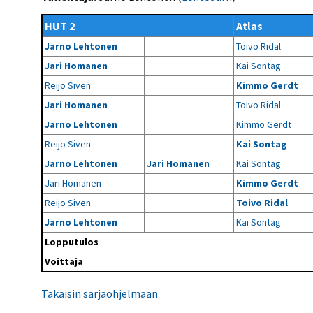
Kilpailujärjestäjien
Valiokunnat
ohjeet
Seurasiirrot
6-divisioona
HUT 2
Atlas
Strategia 2025-2030
Rating-artikkelit
Kisajärjestäjien
Sarjatiedotteet
Jarno Lehtonen
Toivo Ridal
dokumentit
Vastuullisuus
Ilmoita epäasiallisesta
Rating-manuaali
käytöksestä
Jari Homanen
Kai Sontag
Pelipaikat ja
Seuratiedotteet
NETU in English
joukkueiden
Julkaistut Rating-listat
Päivärating
Reijo Siven
Kimmo Gerdt
yhteyshenkilöt
Hallintosääntö
Tietosuoja
Jari Homanen
Toivo Ridal
Jarno Lehtonen
Kimmo Gerdt
Reijo Siven
Kai Sontag
Jarno Lehtonen
Jari Homanen
Kai Sontag
Jari Homanen
Kimmo Gerdt
Reijo Siven
Toivo Ridal
Jarno Lehtonen
Kai Sontag
Lopputulos
Voittaja
Takaisin sarjaohjelmaan