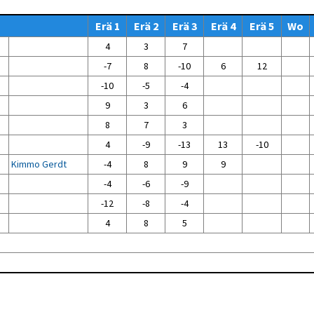
Venyttely
pöytätenniksessä-opas
Erä 1
Erä 2
Erä 3
Erä 4
Erä 5
Wo
Olkapäävammojen
ennaltaehkäisevä
4
3
7
harjoitusopas
pöytätennispelaajille
-7
8
-10
6
12
Leirit
-10
-5
-4
EU-Erasmus:
9
3
6
Maahanmuuttajien
kotouttaminen ja
8
7
3
sukupuolten tasa-arvo
pöytätenniksessä
4
-9
-13
13
-10
kattavan osallisuuden
kautta
Kimmo Gerdt
-4
8
9
9
-4
-6
-9
-12
-8
-4
4
8
5