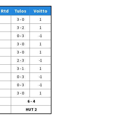
Tiedostot vanhoilta
Rtd
sivuilta
Tulos
Voitto
3 - 0
1
Viestitiedotteet
vanhoilta sivuilta
3 - 2
1
Muut tiedotteet
0 - 3
-1
3 - 0
1
3 - 0
1
2 - 3
-1
3 - 1
1
0 - 3
-1
0 - 3
-1
3 - 0
1
6 - 4
HUT 2