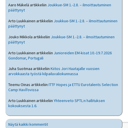
Aaro Mäkelä
artikkeliin
Joukkue-SM 1.-2.8. – ilmoittautuminen
päättynyt
Arto Luukkainen
artikkeliin
Joukkue-SM 1.-2.8. – ilmoittautuminen
päättynyt
Jouko Mikkola
artikkeliin
Joukkue-SM 1.-2.8. – ilmoittautuminen
päättynyt
Arto Luukkainen
artikkeliin
Junioreiden EM-kisat 10.-19.7.2026
Gondomar, Portugali
Juha Suotmaa
artikkeliin
Kiitos Jori Haatajalle vuosien
arvokkaasta työstä kilpailuvaliokunnassa
Teemu Oinas
artikkeliin
ITTF Hopes ja ETTU Eurotalents Selection
Camp Havířovissa
Arto Luukkainen
artikkeliin
Yhteenveto SPTL:n hallituksen
kokouksesta 1.6.
Näytä kaikki kommentit