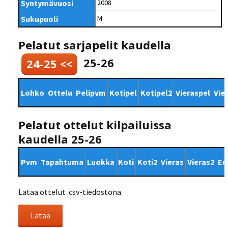
Syntymävuosi
2008
Sukupuoli
M
Pelatut sarjapelit kaudella
25-26
24-25 <<
Lohko
Ottelu
Pelipvm
Kotipel
Kotipel2
Vieraspel
Vie
Pelatut ottelut kilpailuissa
kaudella 25-26
Pvm
Tapahtuma
Luokka
Koti
Koti2
Vieras
Vieras2
Er
Lataa ottelut .csv-tiedostona