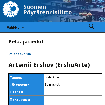
Suomen
Pöytätennisliitto
Siirry
Haku:
Valikko
sisältöön
Pelaajatiedot
Palaa takaisin
Artemii Ershov (ErshoArte)
Tunnus
ErshoArte
Jäsenseura
Spinniskola
Lisenssi
-
Maksupäivä
-