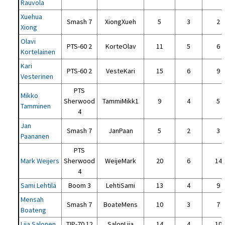
Rauvola
Xuehua
Smash 7
XiongXueh
5
3
2
Xiong
Olavi
PTS-60 2
KorteOlav
11
5
6
Kortelainen
Kari
PTS-60 2
VesteKari
15
6
9
Vesterinen
PTS
Mikko
Sherwood
TammiMikk1
9
4
5
Tamminen
4
Jan
Smash 7
JanPaan
5
2
3
Paananen
PTS
Mark Weijers
Sherwood
WeijeMark
20
6
14
4
Sami Lehtilä
Boom 3
LehtiSami
13
4
9
Mensah
Smash 7
BoateMens
10
3
7
Boateng
Liia Salonen
TIP-70 12
SalonLiia
14
4
10