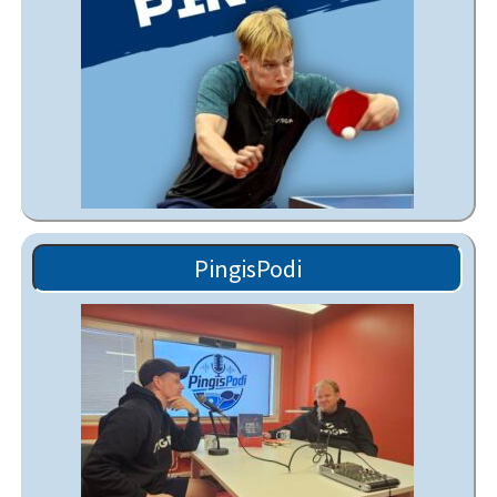
PingisPodi