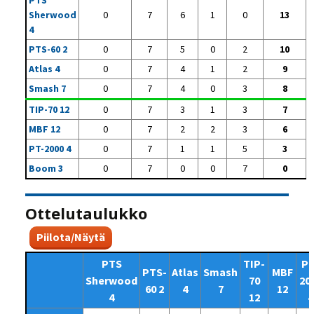
PTS
Sherwood
0
7
6
1
0
13
4
PTS-60 2
0
7
5
0
2
10
Atlas 4
0
7
4
1
2
9
Smash 7
0
7
4
0
3
8
TIP-70 12
0
7
3
1
3
7
MBF 12
0
7
2
2
3
6
PT-2000 4
0
7
1
1
5
3
Boom 3
0
7
0
0
7
0
Ottelutaulukko
Piilota/Näytä
PTS
TIP-
PT
PTS-
Atlas
Smash
MBF
Sherwood
70
20
60 2
4
7
12
4
12
4