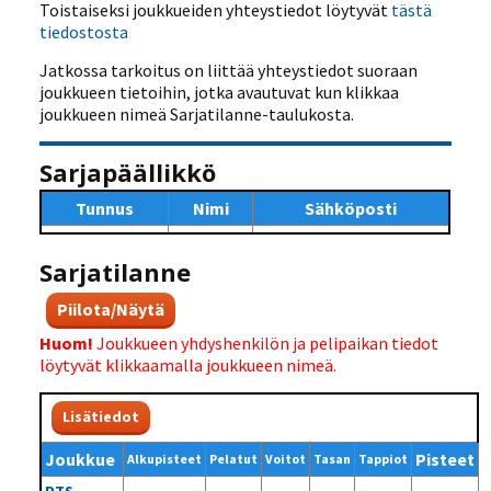
Toistaiseksi joukkueiden yhteystiedot löytyvät
tästä
tiedostosta
Jatkossa tarkoitus on liittää yhteystiedot suoraan
joukkueen tietoihin, jotka avautuvat kun klikkaa
joukkueen nimeä Sarjatilanne-taulukosta.
Sarjapäällikkö
Tunnus
Nimi
Sähköposti
Sarjatilanne
Piilota/Näytä
Huom!
Joukkueen yhdyshenkilön ja pelipaikan tiedot
löytyvät klikkaamalla joukkueen nimeä.
Lisätiedot
Joukkue
Pisteet
Alkupisteet
Pelatut
Voitot
Tasan
Tappiot