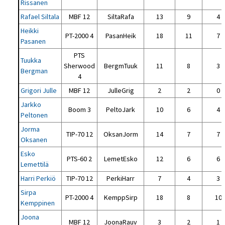
Rissanen
Rafael Siltala
MBF 12
SiltaRafa
13
9
4
Heikki
PT-2000 4
PasanHeik
18
11
7
Pasanen
PTS
Tuukka
Sherwood
BergmTuuk
11
8
3
Bergman
4
Grigori Julle
MBF 12
JulleGrig
2
2
0
Jarkko
Boom 3
PeltoJark
10
6
4
Peltonen
Jorma
TIP-70 12
OksanJorm
14
7
7
Oksanen
Esko
PTS-60 2
LemetEsko
12
6
6
Lemettilä
Harri Perkiö
TIP-70 12
PerkiHarr
7
4
3
Sirpa
PT-2000 4
KemppSirp
18
8
10
Kemppinen
Joona
MBF 12
JoonaRauv
3
2
1