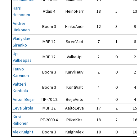
Harri
Atlas 4
HeinoHarr
18
5
13
Heinonen
Andrei
Boom 3
HinkoAndr
12
3
9
Hinkonen
Vladyslav
MBF 12
SirenVlad
7
1
6
Sirenko
Upi
MBF 12
ValkeUpi
2
0
2
Valkeapää
Teuvo
Boom 3
KarviTeuv
2
0
2
Karvinen
Valtteri
Boom 3
KontiValt
4
0
4
Kontiola
Anton Beijar
TIP-70 12
BeijaAnto
4
0
4
Eeva Sirola
MBF 12
AaltoEeva
17
2
15
Kirsi
PT-2000 4
RiikoKirs
18
2
16
Riikonen
Alex Knight
Boom 3
KnighAlex
10
0
10