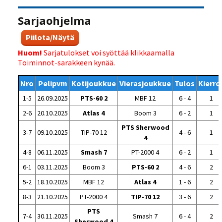
Sarjaohjelma
Piilota/Näytä
Huom!
Sarjatulokset voi syöttää klikkaamalla
Toiminnot-sarakkeen kynää.
Nro
Pelipvm
Kotijoukkue
Vierasjoukkue
Tulos
Kierro
1-5
26.09.2025
PTS-60 2
MBF 12
6 - 4
1
2-6
20.10.2025
Atlas 4
Boom 3
6 - 2
1
PTS Sherwood
3-7
09.10.2025
TIP-70 12
4 - 6
1
4
4-8
06.11.2025
Smash 7
PT-2000 4
6 - 2
1
6-1
03.11.2025
Boom 3
PTS-60 2
4 - 6
2
5-2
18.10.2025
MBF 12
Atlas 4
1 - 6
2
8-3
21.10.2025
PT-2000 4
TIP-70 12
3 - 6
2
PTS
7-4
30.11.2025
Smash 7
6 - 4
2
Sherwood 4