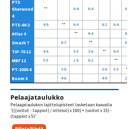
PTS
Sherwood
**
6-4
6-4
6-
4
PTS-60 2
4-6
**
6-4
6-2
6-4
Atlas 4
**
6-4
6-
Smash 7
6-3
**
6-
TIP-70 12
4-6
5-5
3-6
**
6-0
MBF 12
5-5
1-6
6-2
**
PT-2000 4
3-6
3-6
5-5
*
Boom 3
4-6
4-6
2-
Pelaajataulukko
Pelaajataulukon lajittelupisteet lasketaan kaavalla
'(((voitot - tappiot) / ottelut) x 100) + (voitot x 15) -
(tappiot x 5)'
Piilota/Näytä