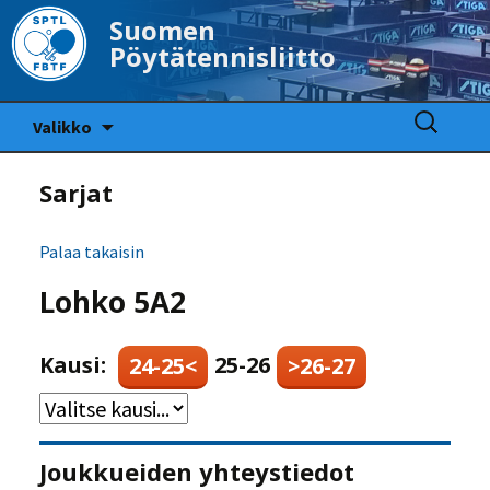
Suomen
Pöytätennisliitto
Siirry
Haku:
Valikko
sisältöön
Sarjat
Palaa takaisin
Lohko 5A2
Kausi:
25-26
24-25<
>26-27
Joukkueiden yhteystiedot