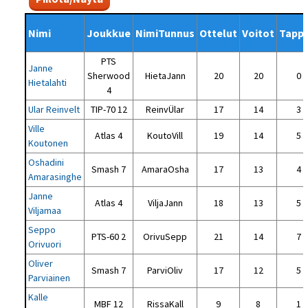
Nimi
Joukkue
NimiTunnus
Ottelut
Voitot
Tappi
PTS
Janne
Sherwood
HietaJann
20
20
0
Hietalahti
4
Ular Reinvelt
TIP-70 12
ReinvÜlar
17
14
3
Ville
Atlas 4
KoutoVill
19
14
5
Koutonen
Oshadini
Smash 7
AmaraOsha
17
13
4
Amarasinghe
Janne
Atlas 4
ViljaJann
18
13
5
Viljamaa
Seppo
PTS-60 2
OrivuSepp
21
14
7
Orivuori
Oliver
Smash 7
ParviOliv
17
12
5
Parviainen
Kalle
MBF 12
RissaKall
9
8
1