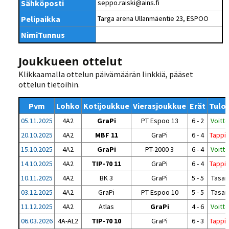
Sähköposti
seppo.raiski@ains.fi
Pelipaikka
Targa arena Ullanmäentie 23, ESPOO
NimiTunnus
Joukkueen ottelut
Klikkaamalla ottelun päivämäärän linkkiä, pääset
ottelun tietoihin.
Pvm
Lohko
Kotijoukkue
Vierasjoukkue
Erät
Tulo
05.11.2025
4A2
GraPi
PT Espoo 13
6 - 2
Voitto
20.10.2025
4A2
MBF 11
GraPi
6 - 4
Tappi
15.10.2025
4A2
GraPi
PT-2000 3
6 - 4
Voitto
14.10.2025
4A2
TIP-70 11
GraPi
6 - 4
Tappi
10.11.2025
4A2
BK 3
GraPi
5 - 5
Tasan
03.12.2025
4A2
GraPi
PT Espoo 10
5 - 5
Tasan
11.12.2025
4A2
Atlas
GraPi
4 - 6
Voitto
06.03.2026
4A-AL2
TIP-70 10
GraPi
6 - 3
Tappi