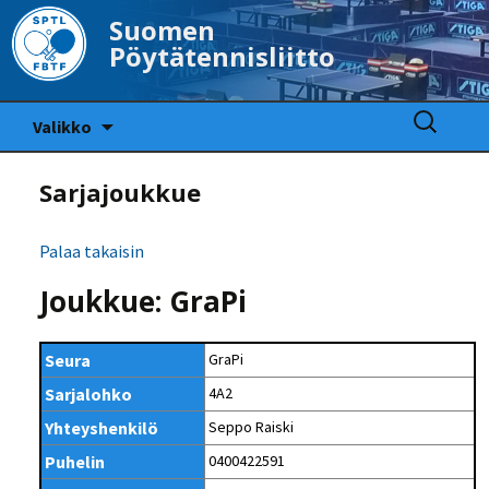
Suomen
Pöytätennisliitto
Siirry
Haku:
Valikko
sisältöön
Sarjajoukkue
Palaa takaisin
Joukkue: GraPi
Seura
GraPi
Sarjalohko
4A2
Yhteyshenkilö
Seppo Raiski
Puhelin
0400422591