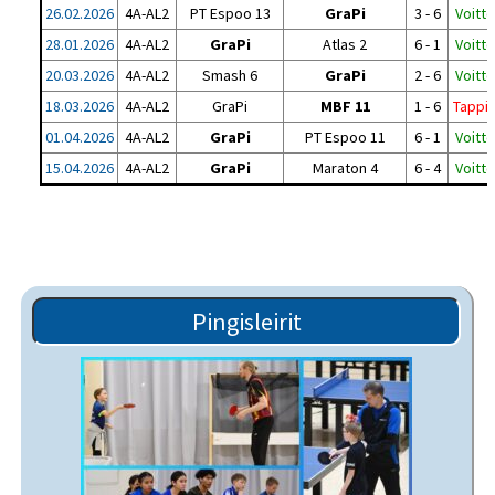
26.02.2026
4A-AL2
PT Espoo 13
GraPi
3 - 6
Voitto
28.01.2026
4A-AL2
GraPi
Atlas 2
6 - 1
Voitto
20.03.2026
4A-AL2
Smash 6
GraPi
2 - 6
Voitto
18.03.2026
4A-AL2
GraPi
MBF 11
1 - 6
Tappi
01.04.2026
4A-AL2
GraPi
PT Espoo 11
6 - 1
Voitto
15.04.2026
4A-AL2
GraPi
Maraton 4
6 - 4
Voitto
Pingisleirit