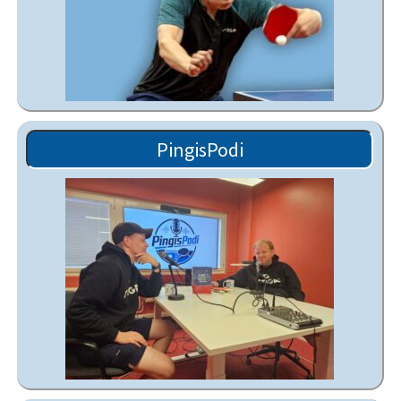
PingisPodi