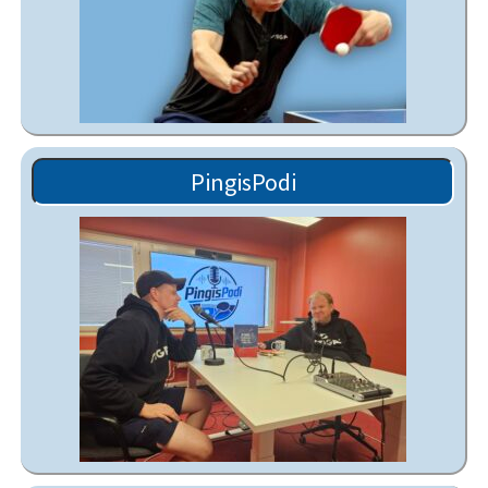
PingisPodi