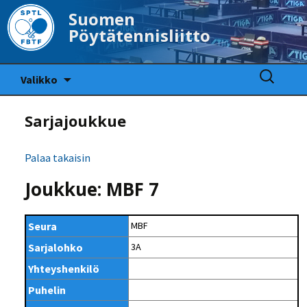
Suomen
Pöytätennisliitto
Siirry
Haku:
Valikko
sisältöön
Sarjajoukkue
Palaa takaisin
Joukkue: MBF 7
Seura
MBF
Sarjalohko
3A
Yhteyshenkilö
Puhelin