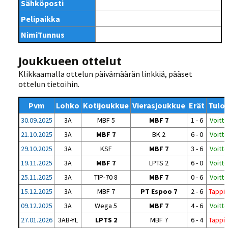
Sähköposti
Pelipaikka
NimiTunnus
Joukkueen ottelut
Klikkaamalla ottelun päivämäärän linkkiä, pääset
ottelun tietoihin.
Pvm
Lohko
Kotijoukkue
Vierasjoukkue
Erät
Tulo
30.09.2025
3A
MBF 5
MBF 7
1 - 6
Voitto
21.10.2025
3A
MBF 7
BK 2
6 - 0
Voitto
29.10.2025
3A
KSF
MBF 7
3 - 6
Voitto
19.11.2025
3A
MBF 7
LPTS 2
6 - 0
Voitto
25.11.2025
3A
TIP-70 8
MBF 7
0 - 6
Voitto
15.12.2025
3A
MBF 7
PT Espoo 7
2 - 6
Tappi
09.12.2025
3A
Wega 5
MBF 7
4 - 6
Voitto
27.01.2026
3AB-YL
LPTS 2
MBF 7
6 - 4
Tappi