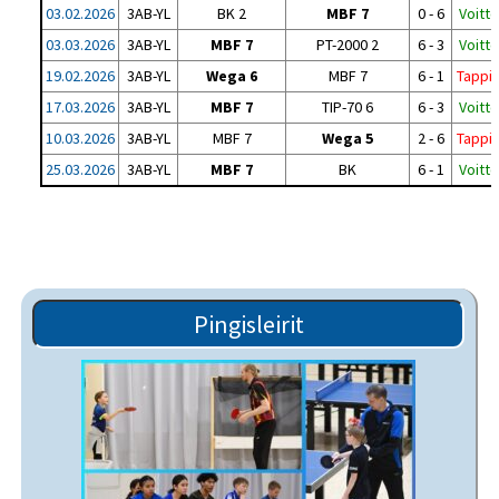
03.02.2026
3AB-YL
BK 2
MBF 7
0 - 6
Voitto
03.03.2026
3AB-YL
MBF 7
PT-2000 2
6 - 3
Voitto
19.02.2026
3AB-YL
Wega 6
MBF 7
6 - 1
Tappi
17.03.2026
3AB-YL
MBF 7
TIP-70 6
6 - 3
Voitto
10.03.2026
3AB-YL
MBF 7
Wega 5
2 - 6
Tappi
25.03.2026
3AB-YL
MBF 7
BK
6 - 1
Voitto
Pingisleirit