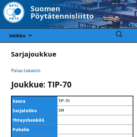
Suomen
Pöytätennisliitto
Siirry
Haku:
Valikko
sisältöön
Sarjajoukkue
Palaa takaisin
Joukkue: TIP-70
Seura
TIP-70
Sarjalohko
SM
Yhteyshenkilö
Puhelin