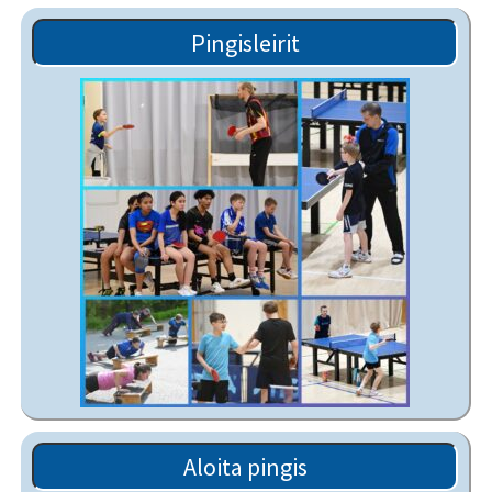
Pingisleirit
Aloita pingis