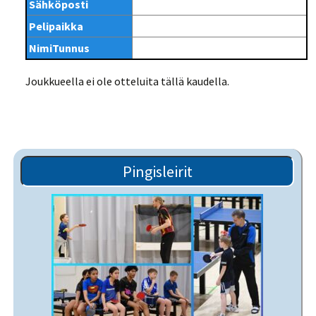
Sähköposti
Pelipaikka
NimiTunnus
Joukkueella ei ole otteluita tällä kaudella.
Pingisleirit