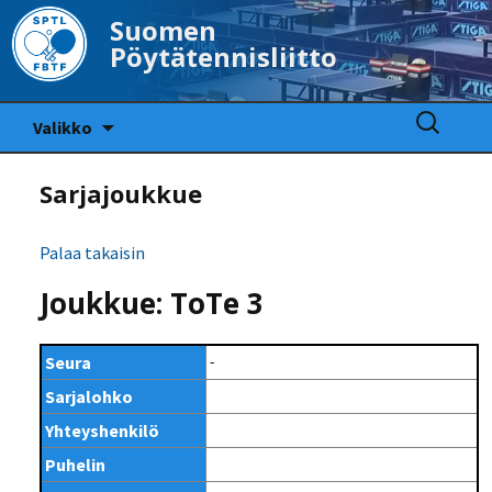
Suomen
Pöytätennisliitto
Siirry
Haku:
Valikko
sisältöön
Sarjajoukkue
Palaa takaisin
Joukkue: ToTe 3
Seura
-
Sarjalohko
Yhteyshenkilö
Puhelin