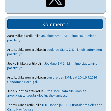
Kommentit
Aaro Mäkelä
artikkeliin
Joukkue-SM 1.-2.8. – ilmoittautuminen
päättynyt
Arto Luukkainen
artikkeliin
Joukkue-SM 1.-2.8. – ilmoittautuminen
päättynyt
Jouko Mikkola
artikkeliin
Joukkue-SM 1.-2.8. – ilmoittautuminen
päättynyt
Arto Luukkainen
artikkeliin
Junioreiden EM-kisat 10.-19.7.2026
Gondomar, Portugali
Juha Suotmaa
artikkeliin
Kiitos Jori Haatajalle vuosien
arvokkaasta työstä kilpailuvaliokunnassa
Teemu Oinas
artikkeliin
ITTF Hopes ja ETTU Eurotalents Selection
Camp Havířovissa