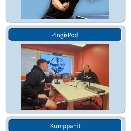
PingisPodi
Kumppanit