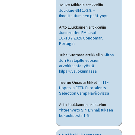
Jouko Mikkola
artikkeliin
Joukkue-SM 1.-2.8. –
ilmoittautuminen päättynyt
Arto Luukkainen
artikkeliin
Junioreiden EM-kisat
10.-19.7.2026 Gondomar,
Portugali
Juha Suotmaa
artikkeliin
Kiitos
Jori Haatajalle vuosien
arvokkaasta työstä
kilpailuvaliokunnassa
Teemu Oinas
artikkeliin
ITTF
Hopes ja ETTU Eurotalents
Selection Camp Havířovissa
Arto Luukkainen
artikkeliin
Yhteenveto SPTL:n hallituksen
kokouksesta 1.6.