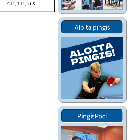
9-11, 7-11, 11-5
Tiedostot vanhoilta
sivuilta
Viestitiedotteet
Aloita pingis
vanhoilta sivuilta
Muut tiedotteet
PingisPodi