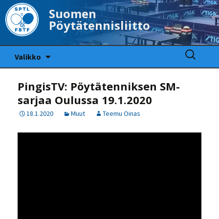
Suomen
Pöytätennisliitto
Siirry
Haku:
Valikko
sisältöön
PingisTV: Pöytätenniksen SM-
sarjaa Oulussa 19.1.2020
18.1.2020
Muut
Teemu Oinas