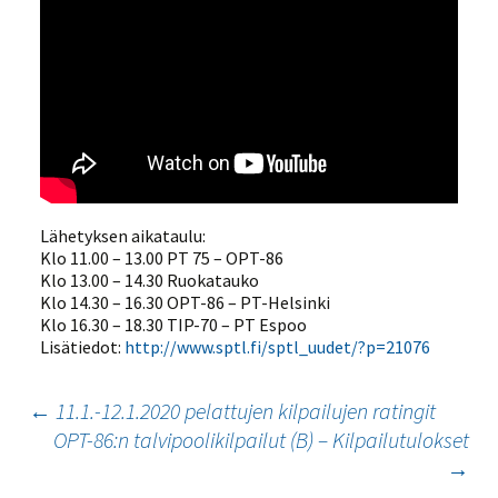
Lähetyksen aikataulu:
Klo 11.00 – 13.00 PT 75 – OPT-86
Klo 13.00 – 14.30 Ruokatauko
Klo 14.30 – 16.30 OPT-86 – PT-Helsinki
Klo 16.30 – 18.30 TIP-70 – PT Espoo
Lisätiedot:
http://www.sptl.fi/sptl_uudet/?p=21076
Artikkelien
←
11.1.-12.1.2020 pelattujen kilpailujen ratingit
OPT-86:n talvipoolikilpailut (B) – Kilpailutulokset
selaus
→