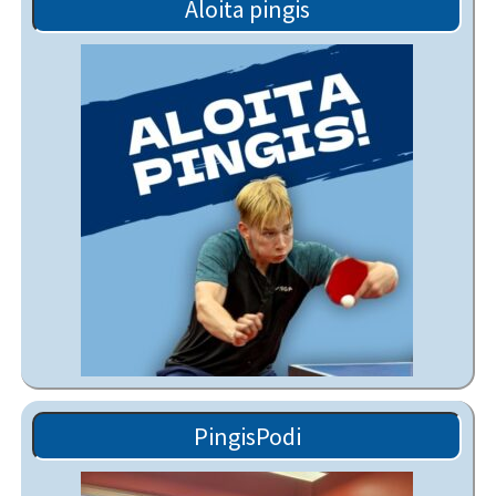
Aloita pingis
PingisPodi