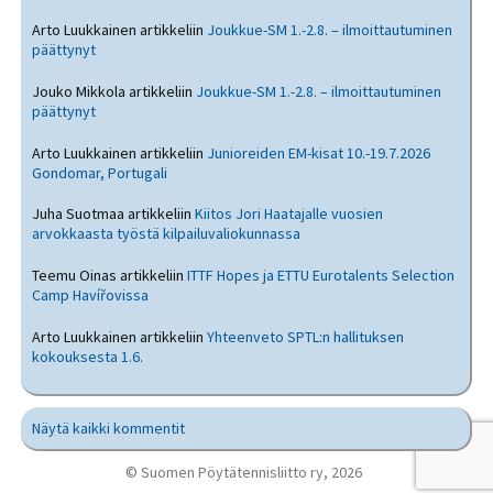
Arto Luukkainen
artikkeliin
Joukkue-SM 1.-2.8. – ilmoittautuminen
päättynyt
Jouko Mikkola
artikkeliin
Joukkue-SM 1.-2.8. – ilmoittautuminen
päättynyt
Arto Luukkainen
artikkeliin
Junioreiden EM-kisat 10.-19.7.2026
Gondomar, Portugali
Juha Suotmaa
artikkeliin
Kiitos Jori Haatajalle vuosien
arvokkaasta työstä kilpailuvaliokunnassa
Teemu Oinas
artikkeliin
ITTF Hopes ja ETTU Eurotalents Selection
Camp Havířovissa
Arto Luukkainen
artikkeliin
Yhteenveto SPTL:n hallituksen
kokouksesta 1.6.
Näytä kaikki kommentit
© Suomen Pöytätennisliitto ry, 2026