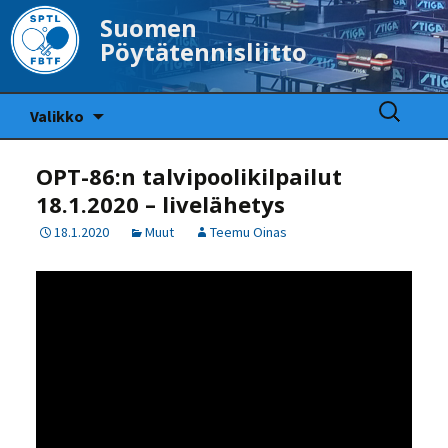
Suomen
Pöytätennisliitto
Siirry
Haku:
Valikko
sisältöön
OPT-86:n talvipoolikilpailut
18.1.2020 – livelähetys
18.1.2020
Muut
Teemu Oinas