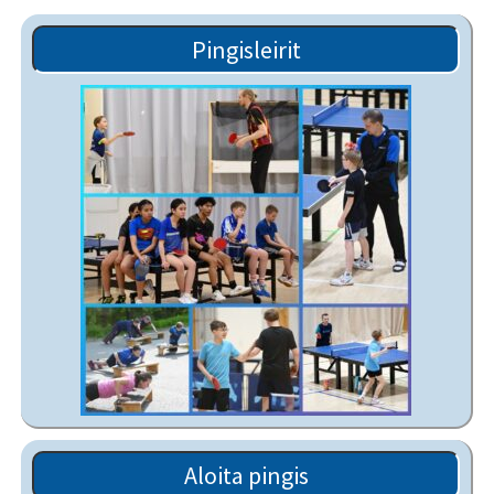
Pingisleirit
Aloita pingis