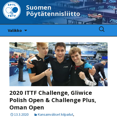
Suomen
Pöytätennisliitto
Siirry
Haku:
Valikko
sisältöön
2020 ITTF Challenge, Gliwice
Polish Open & Challenge Plus,
Oman Open
13.3.2020
Kansainväliset kilpailut
,