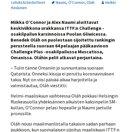
Lehdistötiedotteet
Naumi
,
O'Connor
,
Olah
Heikki
Kiiskinen
Miikka O’Connor ja Alex Naumi aloittavat
keskiviikkona urakkansa ITTF:n Challenge -
osakilpailun karsinnoissa Puolan Gliwicessa.
Benedek Oláh on puolestaan sijoitettu rankingin
perusteella suoraan 64 pelaajan pääkaavioon
Challenge Plus -osakilpailussa Muscatissa,
Omanissa. Oláhin pelit alkavat perjantaina.
– Tulin tänne Omaniin jo sunnuntaina suoraan
Qatarista. Onneksi kisoja ei peruttu koronaviruksen
takia. Nyt on viisi päivää aikaa harjoitella ja
valmistautua, Oláh viestitti.
Helmi-maaliskuun vaihteessa Oláh pokkasi Helsingin
Ruskeasuolla yhdeksännen aikuisten kaksinpelin SM-
kullan, O’Connor pelasi hopealle ja Naumi jaetulle
pronssille.
Oláh nousi maailmanlistalla takaisin sadan parhaan
joukkoon, kun suomalaisen sijoitus maaliskuun ITTF:n