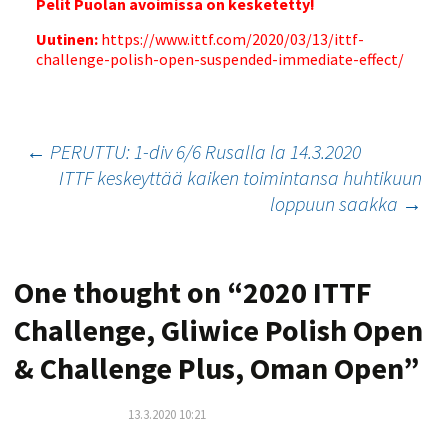
Pelit Puolan avoimissa on kesketetty!
Uutinen:
https://www.ittf.com/2020/03/13/ittf-
challenge-polish-open-suspended-immediate-effect/
Artikkelien
←
PERUTTU: 1-div 6/6 Rusalla la 14.3.2020
ITTF keskeyttää kaiken toimintansa huhtikuun
selaus
loppuun saakka
→
One thought on “
2020 ITTF
Challenge, Gliwice Polish Open
& Challenge Plus, Oman Open
”
13.3.2020 10:21