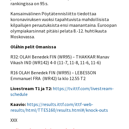
rankingissa on 95:s.
Kansainvälinen Pöytätennisliitto tiedottaa
koronaviruksen vuoksi tapahtuvista mahdollisista
kilpailujen peruutuksista ensi maanantaina. Euroopan
olympiakarsinnat pitäisi pelata 8.-12. huhtikuuta
Moskovassa.
Oláhin pelit Omanissa
R32: OLAH Benedek FIN (WR95) – THAKKAR Manav
Vikash IND (WR142) 4-0 (11-7, 11-8, 11-6, 11-6)
R16 OLAH Benedek FIN (WR95) – LEBESSON
Emmanuel FRA (WR42) la klo 12.55 T2
Livestream T1 ja T2:
https://tv.ittf.com/livestream-
schedule
Kaavio:
https://results.ittf.com/ittf-web-
results/html/TTE5160/results.html#/knock-outs
XXX