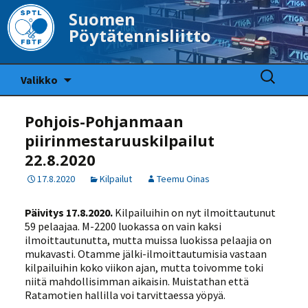
Suomen
Pöytätennisliitto
Siirry
Haku:
Valikko
sisältöön
Pohjois-Pohjanmaan
piirinmestaruuskilpailut
22.8.2020
17.8.2020
Kilpailut
Teemu Oinas
Päivitys 17.8.2020.
Kilpailuihin on nyt ilmoittautunut
59 pelaajaa. M-2200 luokassa on vain kaksi
ilmoittautunutta, mutta muissa luokissa pelaajia on
mukavasti. Otamme jälki-ilmoittautumisia vastaan
kilpailuihin koko viikon ajan, mutta toivomme toki
niitä mahdollisimman aikaisin. Muistathan että
Ratamotien hallilla voi tarvittaessa yöpyä.