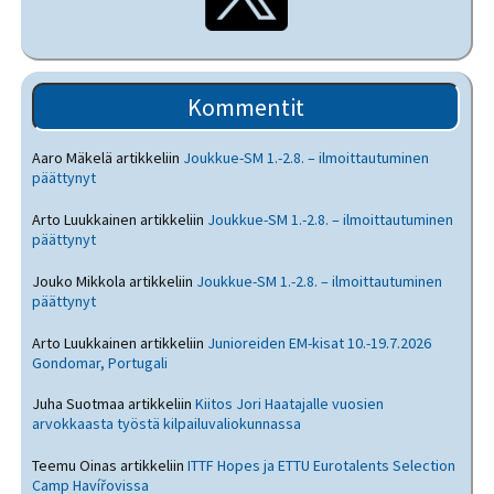
Kommentit
Aaro Mäkelä
artikkeliin
Joukkue-SM 1.-2.8. – ilmoittautuminen
päättynyt
Arto Luukkainen
artikkeliin
Joukkue-SM 1.-2.8. – ilmoittautuminen
päättynyt
Jouko Mikkola
artikkeliin
Joukkue-SM 1.-2.8. – ilmoittautuminen
päättynyt
Arto Luukkainen
artikkeliin
Junioreiden EM-kisat 10.-19.7.2026
Gondomar, Portugali
Juha Suotmaa
artikkeliin
Kiitos Jori Haatajalle vuosien
arvokkaasta työstä kilpailuvaliokunnassa
Teemu Oinas
artikkeliin
ITTF Hopes ja ETTU Eurotalents Selection
Camp Havířovissa