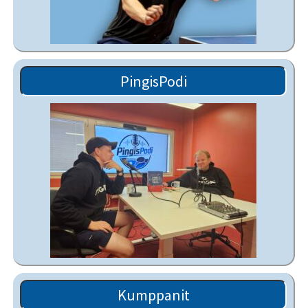
PingisPodi
Kumppanit