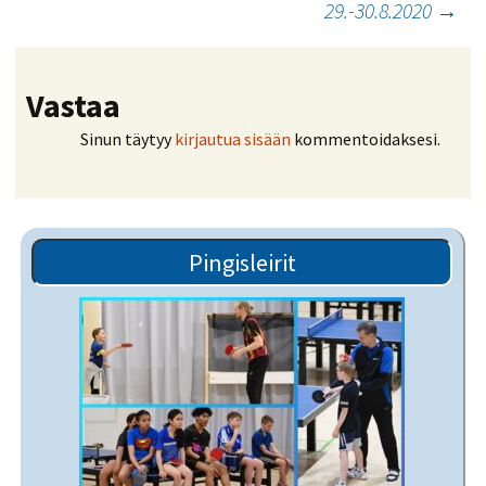
29.-30.8.2020
→
Vastaa
Sinun täytyy
kirjautua sisään
kommentoidaksesi.
Pingisleirit