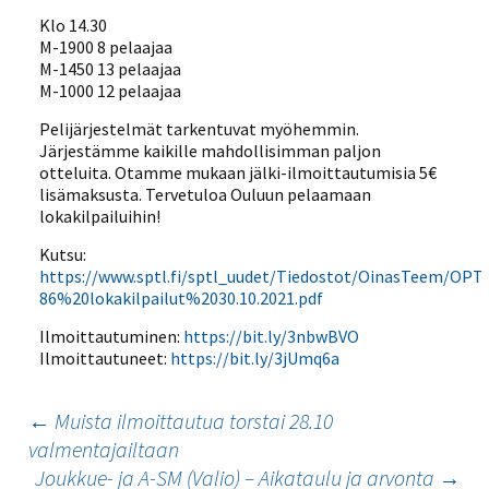
Klo 14.30
M-1900 8 pelaajaa
M-1450 13 pelaajaa
M-1000 12 pelaajaa
Pelijärjestelmät tarkentuvat myöhemmin.
Järjestämme kaikille mahdollisimman paljon
otteluita. Otamme mukaan jälki-ilmoittautumisia 5€
lisämaksusta. Tervetuloa Ouluun pelaamaan
lokakilpailuihin!
Kutsu:
https://www.sptl.fi/sptl_uudet/Tiedostot/OinasTeem/OPT
86%20lokakilpailut%2030.10.2021.pdf
Ilmoittautuminen:
https://bit.ly/3nbwBVO
Ilmoittautuneet:
https://bit.ly/3jUmq6a
Artikkelien
←
Muista ilmoittautua torstai 28.10
valmentajailtaan
selaus
Joukkue- ja A-SM (Valio) – Aikataulu ja arvonta
→