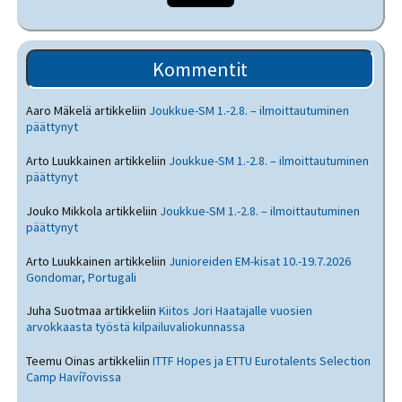
Kommentit
Aaro Mäkelä
artikkeliin
Joukkue-SM 1.-2.8. – ilmoittautuminen
päättynyt
Arto Luukkainen
artikkeliin
Joukkue-SM 1.-2.8. – ilmoittautuminen
päättynyt
Jouko Mikkola
artikkeliin
Joukkue-SM 1.-2.8. – ilmoittautuminen
päättynyt
Arto Luukkainen
artikkeliin
Junioreiden EM-kisat 10.-19.7.2026
Gondomar, Portugali
Juha Suotmaa
artikkeliin
Kiitos Jori Haatajalle vuosien
arvokkaasta työstä kilpailuvaliokunnassa
Teemu Oinas
artikkeliin
ITTF Hopes ja ETTU Eurotalents Selection
Camp Havířovissa