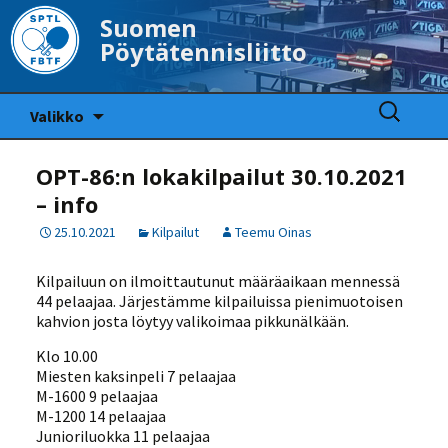
Suomen
Pöytätennisliitto
Siirry
Haku:
Valikko
sisältöön
OPT-86:n lokakilpailut 30.10.2021
– info
25.10.2021
Kilpailut
Teemu Oinas
Kilpailuun on ilmoittautunut määräaikaan mennessä
44 pelaajaa. Järjestämme kilpailuissa pienimuotoisen
kahvion josta löytyy valikoimaa pikkunälkään.
Klo 10.00
Miesten kaksinpeli 7 pelaajaa
M-1600 9 pelaajaa
M-1200 14 pelaajaa
Junioriluokka 11 pelaajaa