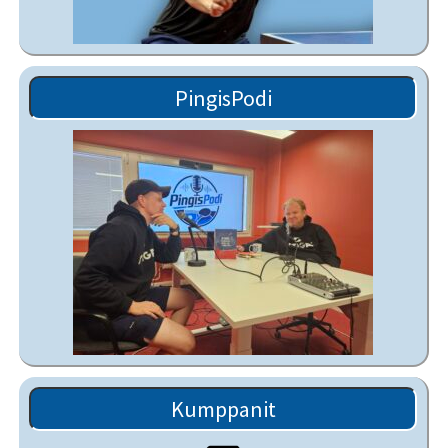
PingisPodi
Kumppanit