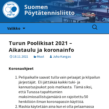
Suomen
Pöytätennisliitto
Siirry
Haku:
Valikko
sisältöön
Turun Poolikisat 2021 –
Aikataulu ja koronainfo
18.11.2021
Muut
Juha Kangas
Koronaohjeet
Pelipaikalle saavat tulla vain pelaajat ja kilpailun
järjestäjät. Eli jättäkää kaikki tuki- ja
kannustusjoukot pois matkasta. Tämä siksi,
että Turussa tapahtumien
maksimiosallistujamäärä on rajoitettu 50
henkilöön ilman koronapassin käyttöä.
Maskia käytetään aina kun ei olla pelaamassa