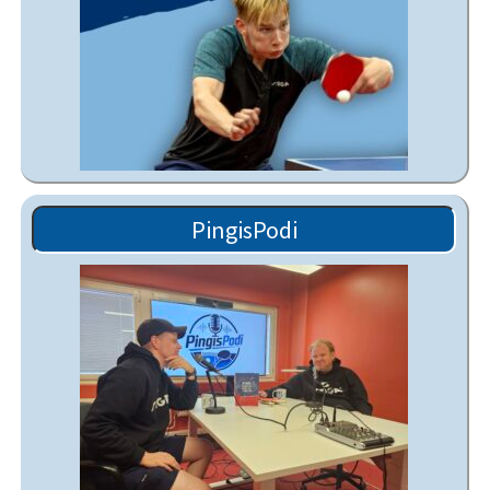
PingisPodi