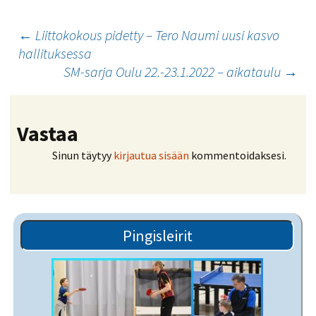
Artikkelien
←
Liittokokous pidetty – Tero Naumi uusi kasvo
hallituksessa
selaus
SM-sarja Oulu 22.-23.1.2022 – aikataulu
→
Vastaa
Sinun täytyy
kirjautua sisään
kommentoidaksesi.
Pingisleirit