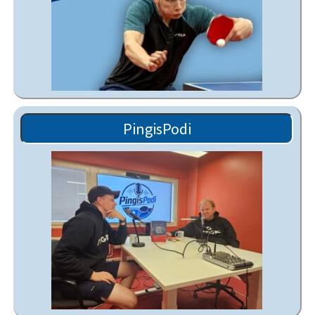
PingisPodi