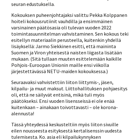
seuran edustuksella.
Kokouksen puheenjohtajaksi valittu Pekka Kolppanen
hoiteli kokousrutiinit vauhdilla ja ensimmäinen
varsinainen päätösasia oli tulevan vuoden 2022
toimintasuunnitelman vahvistaminen. Sen kokous teki
esitellyn materiaalin perusteella, kuitenkin yhdellä
lisäyksellä: Jarmo Siekkinen esitti, että maininta
Suomen ja Viron yhteisestä naisten liigasta lisätään
mukaan. (Sitä tullaan muuten esittelemään kaikille
Pohjois-Euroopan Unionin maille ensi viikolla
järjestettävässä NETU-maiden kokouksessa.)
Seuraavaksi vahvistettiin liiton liittymis-, jäsen,
kilpailu- ja muut maksut. Liittohallituksen pohjaesitys
oli, että ne säilyvät entisinä, mikä tuli myös
päätökseksi. Ensi vuoden lisensseissä ei ole enää
kuitenkaan – ainakaan toivottavasti – ole korona-
alennusta!
Tässä yhteydessä keskusteltiin myös liiton sivuille
eilen nousseesta esityksestä kertalisenssin uudesta
tulemisesta. Ko. asia eli kilpailukynnyksen