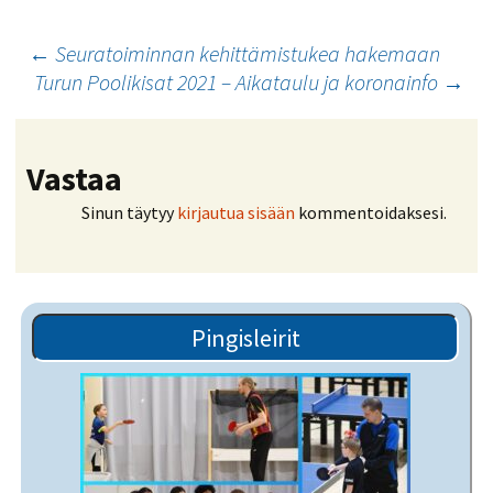
Artikkelien
←
Seuratoiminnan kehittämistukea hakemaan
Turun Poolikisat 2021 – Aikataulu ja koronainfo
→
selaus
Vastaa
Sinun täytyy
kirjautua sisään
kommentoidaksesi.
Pingisleirit