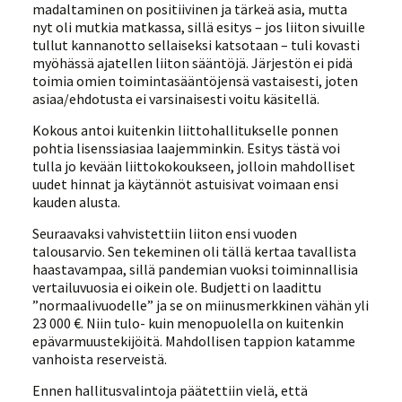
madaltaminen on positiivinen ja tärkeä asia, mutta
nyt oli mutkia matkassa, sillä esitys – jos liiton sivuille
tullut kannanotto sellaiseksi katsotaan – tuli kovasti
myöhässä ajatellen liiton sääntöjä. Järjestön ei pidä
toimia omien toimintasääntöjensä vastaisesti, joten
asiaa/ehdotusta ei varsinaisesti voitu käsitellä.
Kokous antoi kuitenkin liittohallitukselle ponnen
pohtia lisenssiasiaa laajemminkin. Esitys tästä voi
tulla jo kevään liittokokoukseen, jolloin mahdolliset
uudet hinnat ja käytännöt astuisivat voimaan ensi
kauden alusta.
Seuraavaksi vahvistettiin liiton ensi vuoden
talousarvio. Sen tekeminen oli tällä kertaa tavallista
haastavampaa, sillä pandemian vuoksi toiminnallisia
vertailuvuosia ei oikein ole. Budjetti on laadittu
”normaalivuodelle” ja se on miinusmerkkinen vähän yli
23 000 €. Niin tulo- kuin menopuolella on kuitenkin
epävarmuustekijöitä. Mahdollisen tappion katamme
vanhoista reserveistä.
Ennen hallitusvalintoja päätettiin vielä, että