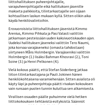
liittohallituksen puheenjohtajalle,
varapuheenjohtajalle eikä hallituksen jäsenille
makseta palkkioita, tilintarkastajalle sen sijaan
kohtuullisen laskun mukaan kyllä. Sitten olikin aika
käydä henkilövalintoihin.
Erovuoroisista liittohallituksen jäsenistä Kimmo
Arenius, Kimmo Pihkala ja Pasi Valasti valittiin
jatkamaan pesteissään uuden kaksivuotiskauden ajan.
Uudeksi hallituksen jäseneksi valittiin Tero Naumi,
joka korvaa varajäseneksi (omasta tahdostaan)
siirtyneen Måns Holmbergin. Varajäseniksi valittiin
Holmbergin (1.) lisäksi Bahman Khosravi (2.), Toni
Soine (3.) ja Henri Pelkonen (4.).
Vielä kokous päätti, että Stefan Söderberg jatkaa
liiton tilintarkastajana ja Pauli Jokinen hänen
henkilökohtaisena varamiehenään. Sitten asialista oli
käyty läpi ja puheenjohtaja päätti rivakan kokouksen
vain runsaan puolen tunnin kuluttua sen alkamisesta.
Virallisen osuuden päälle puhuimme vielä hetken
liittokokouksen tehtävistä esityksistä. Säännöt