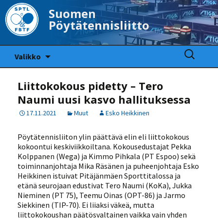
Suomen
Pöytätennisliitto
Siirry
Haku:
Valikko
sisältöön
Liittokokous pidetty – Tero
Naumi uusi kasvo hallituksessa
17.11.2021
Muut
Esko Heikkinen
Pöytätennisliiton ylin päättävä elin eli liittokokous
kokoontui keskiviikkoiltana. Kokousedustajat Pekka
Kolppanen (Wega) ja Kimmo Pihkala (PT Espoo) sekä
toiminnanjohtaja Mika Räsänen ja puheenjohtaja Esko
Heikkinen istuivat Pitäjänmäen Sporttitalossa ja
etänä seurojaan edustivat Tero Naumi (KoKa), Jukka
Nieminen (PT 75), Teemu Oinas (OPT-86) ja Jarmo
Siekkinen (TIP-70). Ei liiaksi väkeä, mutta
liittokokoushan päätösvaltainen vaikka vain yhden