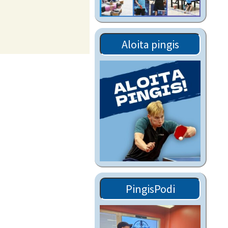
Tiedostot vanhoilta
sivuilta
Viestitiedotteet
Aloita pingis
vanhoilta sivuilta
Muut tiedotteet
PingisPodi