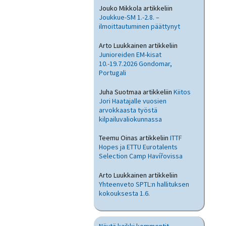
Jouko Mikkola
artikkeliin
Joukkue-SM 1.-2.8. –
ilmoittautuminen päättynyt
Arto Luukkainen
artikkeliin
Junioreiden EM-kisat
10.-19.7.2026 Gondomar,
Portugali
Juha Suotmaa
artikkeliin
Kiitos
Jori Haatajalle vuosien
arvokkaasta työstä
kilpailuvaliokunnassa
Teemu Oinas
artikkeliin
ITTF
Hopes ja ETTU Eurotalents
Selection Camp Havířovissa
Arto Luukkainen
artikkeliin
Yhteenveto SPTL:n hallituksen
kokouksesta 1.6.