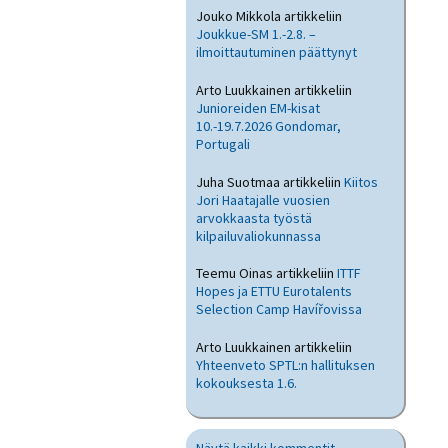
Jouko Mikkola
artikkeliin
Joukkue-SM 1.-2.8. –
ilmoittautuminen päättynyt
Arto Luukkainen
artikkeliin
Junioreiden EM-kisat
10.-19.7.2026 Gondomar,
Portugali
Juha Suotmaa
artikkeliin
Kiitos
Jori Haatajalle vuosien
arvokkaasta työstä
kilpailuvaliokunnassa
Teemu Oinas
artikkeliin
ITTF
Hopes ja ETTU Eurotalents
Selection Camp Havířovissa
Arto Luukkainen
artikkeliin
Yhteenveto SPTL:n hallituksen
kokouksesta 1.6.