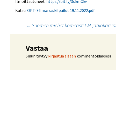
Kilpailujärjestäjien
Ilmoittautuneet:
https://bit.ly/3s5mC5v
Valiokunnat
ohjeet
Seurasiirrot
6-divisioona
Kutsu:
OPT-86 marraskilpailut 19.11.2022.pdf
Strategia 2025-2030
Rating-artikkelit
Kisajärjestäjien
Sarjatiedotteet
dokumentit
Vastuullisuus
Ilmoita epäasiallisesta
Rating-manuaali
käytöksestä
Artikkelien
←
Suomen miehet komeasti EM-jatkokarsint
Pelipaikat ja
Seuratiedotteet
NETU in English
joukkueiden
Julkaistut Rating-listat
Päivärating
yhteyshenkilöt
Hallintosääntö
selaus
Tietosuoja
Vastaa
Sinun täytyy
kirjautua sisään
kommentoidaksesi.