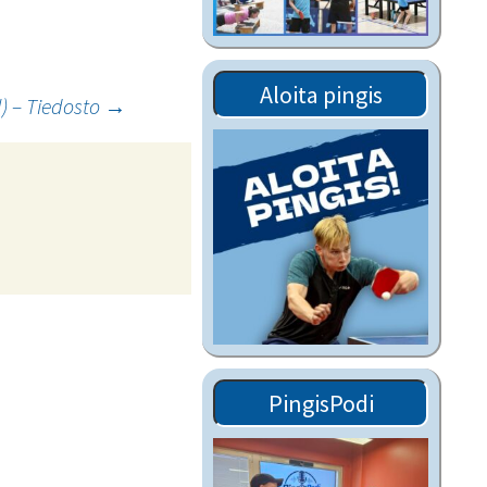
Tiedostot vanhoilta
sivuilta
Viestitiedotteet
Aloita pingis
vanhoilta sivuilta
il) – Tiedosto
→
Muut tiedotteet
PingisPodi