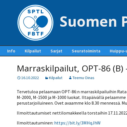
Suomen P
Siirry
Info
Kilpailut
Sarjat
Seuratoiminta
Huippu-u
sisältöön
Yhteystiedot – Contact
Tapahtumakalenteri
Sarjaottelupöytäkirjat
Jäsenseurat ja
Maajouk
us
Marraskilpailut, OPT-86 (B) 
ja sarjasäännöt
lisenssien hankinta
Kilpailuiden
Kansainvä
Pankkitilit ja liiton
ottelupohjia ja
Mestaruussarja
Seurakehitys
16.10.2022
Kilpailut
Teemu Oinas
perimät maksut
lomakkeita
Pöytäte
1-divisioona
Ohje lisenssien
polku
Pöytätennisrahasto
Kilpailutiedotteet ja -
ostamiseen
Tervetuloa pelaamaan OPT-86:n marraskilpailuihin Ratam
tiedostot
2-divisioona
SUEK
M-2000, M-1500 ja M-1000 luokat. Iltapäivällä pelaamme 
Säännöt
Kurinpitosäännöt
Lisenssihinnat 2025 –
perustarjoiluineen. Ovet avaamme klo 8.30 mennessä. Muu
Ylituomarin
2026
3-divisioona
raporttiohjeet
Liittokokoukset
Ilmoittautumiset nettilomakkeella torstaihin 17.11.202
Seuran perustaminen
4-divisioona
GP-kilpailut
Hallitus
Ilmoittautuminen:
https://bit.ly/3MHqJhW
Pelaajalistat ja lisenssit
5-divisioona