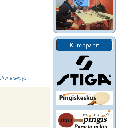
Kumppanit
oli menestys
→