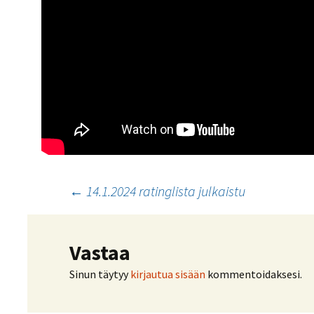
Artikkelien
←
14.1.2024 ratinglista julkaistu
selaus
Vastaa
Sinun täytyy
kirjautua sisään
kommentoidaksesi.