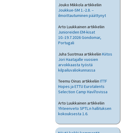
Jouko Mikkola
artikkeliin
Joukkue-SM 1.-2.8. –
ilmoittautuminen päättynyt
Arto Luukkainen
artikkeliin
Junioreiden EM-kisat
10.-19.7.2026 Gondomar,
Portugali
Juha Suotmaa
artikkeliin
Kiitos
Jori Haatajalle vuosien
arvokkaasta työstä
kilpailuvaliokunnassa
Teemu Oinas
artikkeliin
ITTF
Hopes ja ETTU Eurotalents
Selection Camp Havířovissa
Arto Luukkainen
artikkeliin
Yhteenveto SPTL:n hallituksen
kokouksesta 1.6.