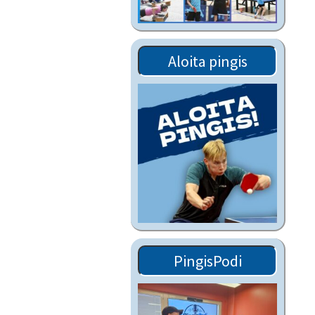
Tiedostot vanhoilta
sivuilta
Viestitiedotteet
Aloita pingis
vanhoilta sivuilta
Muut tiedotteet
PingisPodi