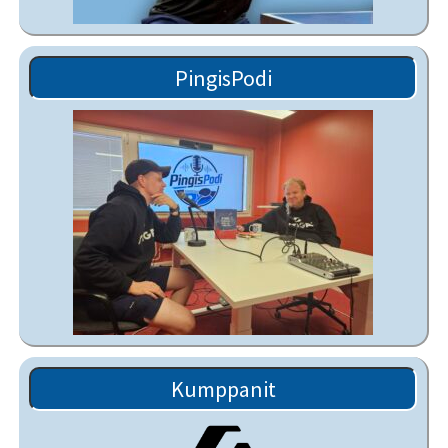
PingisPodi
Kumppanit