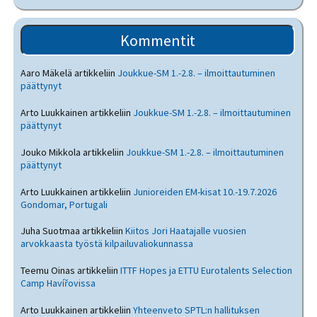
Kommentit
Aaro Mäkelä
artikkeliin
Joukkue-SM 1.-2.8. – ilmoittautuminen
päättynyt
Arto Luukkainen
artikkeliin
Joukkue-SM 1.-2.8. – ilmoittautuminen
päättynyt
Jouko Mikkola
artikkeliin
Joukkue-SM 1.-2.8. – ilmoittautuminen
päättynyt
Arto Luukkainen
artikkeliin
Junioreiden EM-kisat 10.-19.7.2026
Gondomar, Portugali
Juha Suotmaa
artikkeliin
Kiitos Jori Haatajalle vuosien
arvokkaasta työstä kilpailuvaliokunnassa
Teemu Oinas
artikkeliin
ITTF Hopes ja ETTU Eurotalents Selection
Camp Havířovissa
Arto Luukkainen
artikkeliin
Yhteenveto SPTL:n hallituksen