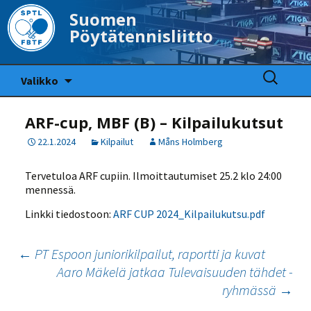
Suomen
Pöytätennisliitto
Siirry
Haku:
Valikko
sisältöön
ARF-cup, MBF (B) – Kilpailukutsut
22.1.2024
Kilpailut
Måns Holmberg
Tervetuloa ARF cupiin. Ilmoittautumiset 25.2 klo 24:00
mennessä.
Linkki tiedostoon:
ARF CUP 2024_Kilpailukutsu.pdf
Artikkelien
←
PT Espoon juniorikilpailut, raportti ja kuvat
Aaro Mäkelä jatkaa Tulevaisuuden tähdet -
selaus
ryhmässä
→