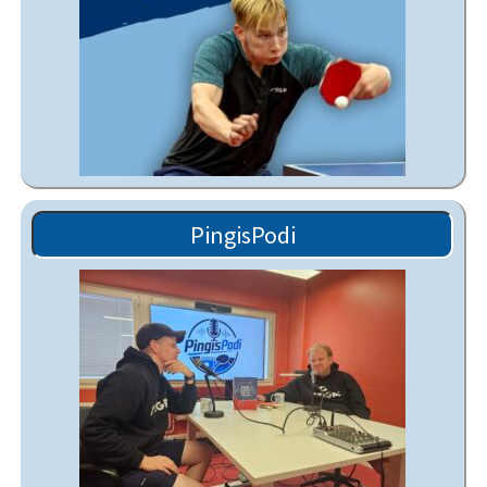
PingisPodi