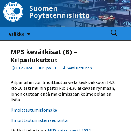
Suomen
Pöytätennisliitto
Siirry
Haku:
Valikko
sisältöön
MPS kevätkisat (B) –
Kilpailukutsut
13.2.2024
Kilpailut
Sami Hattunen
Kilpailuihin voi ilmoittautua vielä keskiviikkoon 14.2.
klo 16 asti muihin paitsi klo 14.30 alkavaan ryhmään,
johon otetaan enää maksimissaan kolme pelaajaa
lisää.
Ilmoittautumislomake
Ilmoittautumisten seuranta
Linkki tiedostoon:
MPS kutsu kevät 2024