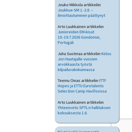
Jouko Mikkola
artikkeliin
Joukkue-SM 1.-2.8. –
ilmoittautuminen päättynyt
Arto Luukkainen
artikkeliin
Junioreiden EM-kisat
10.-19.7.2026 Gondomar,
Portugali
Juha Suotmaa
artikkeliin
Kiitos
Jori Haatajalle vuosien
arvokkaasta työstä
kilpailuvaliokunnassa
Teemu Oinas
artikkeliin
ITTF
Hopes ja ETTU Eurotalents
Selection Camp Havířovissa
Arto Luukkainen
artikkeliin
Yhteenveto SPTL:n hallituksen
kokouksesta 1.6.