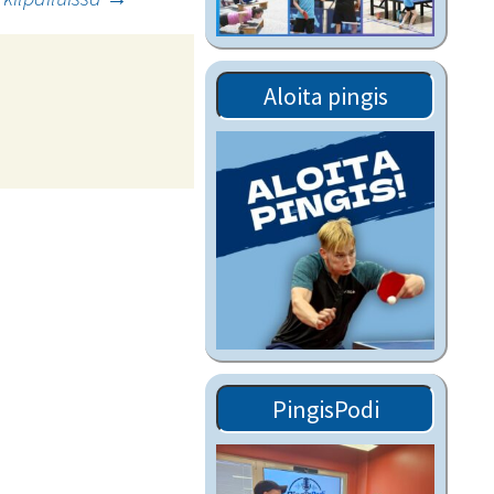
Tiedostot vanhoilta
sivuilta
Viestitiedotteet
Aloita pingis
vanhoilta sivuilta
Muut tiedotteet
PingisPodi