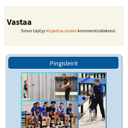
Vastaa
Sinun täytyy
kirjautua sisään
kommentoidaksesi.
Pingisleirit