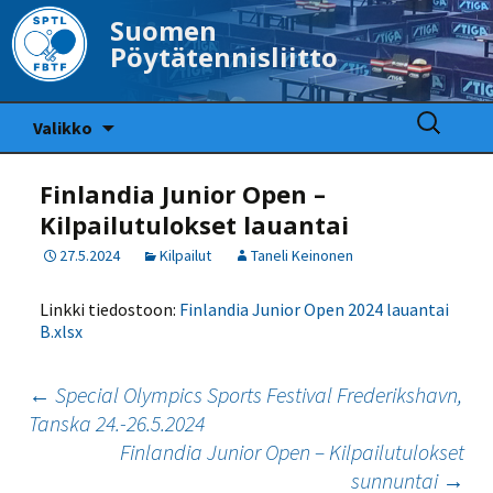
Suomen
Pöytätennisliitto
Siirry
Haku:
Valikko
sisältöön
Finlandia Junior Open –
Kilpailutulokset lauantai
27.5.2024
Kilpailut
Taneli Keinonen
Linkki tiedostoon:
Finlandia Junior Open 2024 lauantai
B.xlsx
Artikkelien
←
Special Olympics Sports Festival Frederikshavn,
Tanska 24.-26.5.2024
selaus
Finlandia Junior Open – Kilpailutulokset
sunnuntai
→