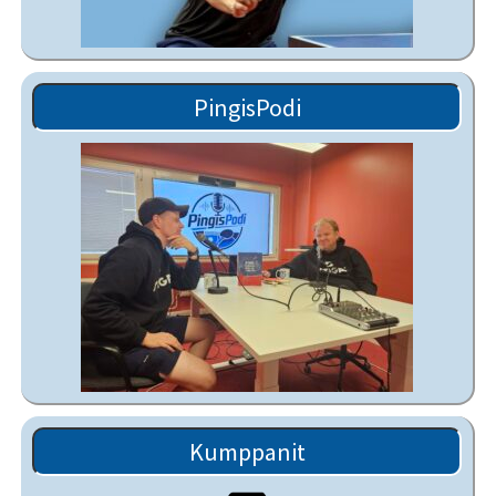
PingisPodi
Kumppanit