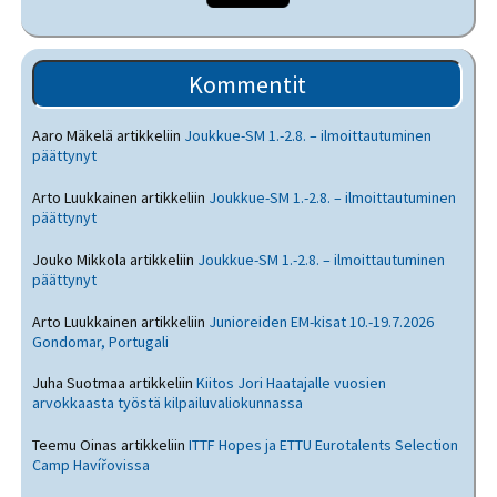
Kommentit
Aaro Mäkelä
artikkeliin
Joukkue-SM 1.-2.8. – ilmoittautuminen
päättynyt
Arto Luukkainen
artikkeliin
Joukkue-SM 1.-2.8. – ilmoittautuminen
päättynyt
Jouko Mikkola
artikkeliin
Joukkue-SM 1.-2.8. – ilmoittautuminen
päättynyt
Arto Luukkainen
artikkeliin
Junioreiden EM-kisat 10.-19.7.2026
Gondomar, Portugali
Juha Suotmaa
artikkeliin
Kiitos Jori Haatajalle vuosien
arvokkaasta työstä kilpailuvaliokunnassa
Teemu Oinas
artikkeliin
ITTF Hopes ja ETTU Eurotalents Selection
Camp Havířovissa