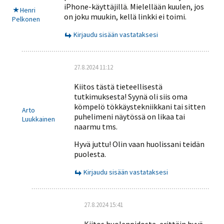
iPhone-käyttäjillä. Mielellään kuulen, jos
Henri
on joku muukin, kellä linkki ei toimi.
Pelkonen
Kirjaudu sisään vastataksesi
27.8.2024 11:12
Kiitos tästä tieteellisestä
tutkimuksesta! Syynä oli siis oma
kömpelö tökkäystekniikkani tai sitten
Arto
puhelimeni näytössä on likaa tai
Luukkainen
naarmu tms.
Hyvä juttu! Olin vaan huolissani teidän
puolesta.
Kirjaudu sisään vastataksesi
27.8.2024 15:41