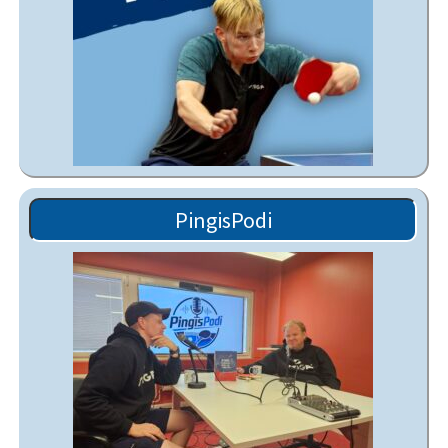
PingisPodi