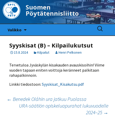
Suomen
Pöytätennisliitto
Siirry
Haku:
Valikko
sisältöön
Syyskisat (B) – Kilpailukutsut
15.8.2024
Kilpailut
Henri Pelkonen
Tervetuloa Jyväskylän kisakauden avauskisoihin! Viime
vuoden tapaan eniten voittoja keränneet palkitaan
rahapalkinnoin.
Linkki tiedostoon:
Syyskisat_Kisakutsu.pdf
Artikkelien
←
Benedek Oláhin ura jatkuu Puolassa
URA-säätiön opiskeluapurahat lukuvuodelle
selaus
2024–25
→