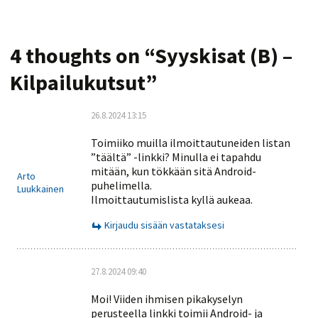
4 thoughts on “
Syyskisat (B) –
Kilpailukutsut
”
26.8.2024 13:15
Toimiiko muilla ilmoittautuneiden listan
”täältä” -linkki? Minulla ei tapahdu
mitään, kun tökkään sitä Android-
Arto
puhelimella.
Luukkainen
Ilmoittautumislista kyllä aukeaa.
Kirjaudu sisään vastataksesi
27.8.2024 09:40
Moi! Viiden ihmisen pikakyselyn
perusteella linkki toimii Android- ja