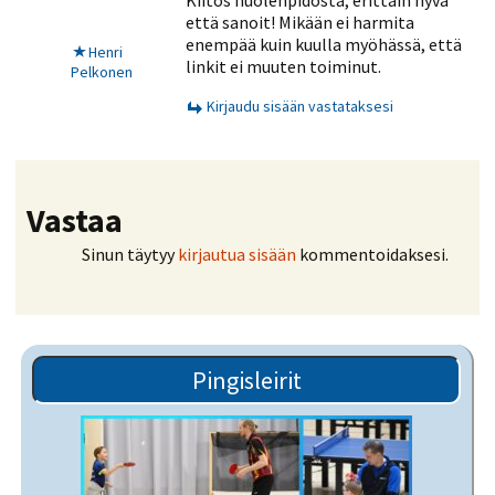
Kiitos huolenpidosta, erittäin hyvä
että sanoit! Mikään ei harmita
enempää kuin kuulla myöhässä, että
Henri
linkit ei muuten toiminut.
Pelkonen
Kirjaudu sisään vastataksesi
Vastaa
Sinun täytyy
kirjautua sisään
kommentoidaksesi.
Pingisleirit