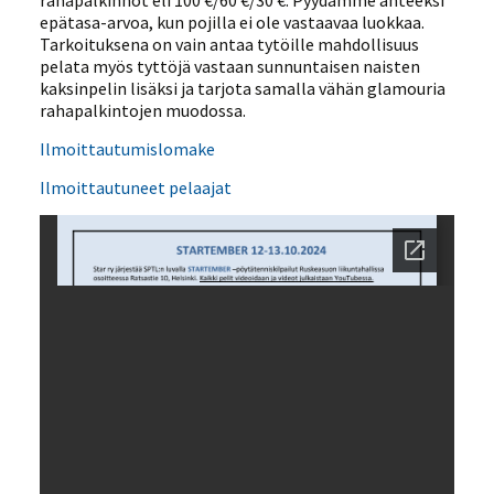
rahapalkinnot eli 100 €/60 €/30 €. Pyydämme anteeksi
epätasa-arvoa, kun pojilla ei ole vastaavaa luokkaa.
Tarkoituksena on vain antaa tytöille mahdollisuus
pelata myös tyttöjä vastaan sunnuntaisen naisten
kaksinpelin lisäksi ja tarjota samalla vähän glamouria
rahapalkintojen muodossa.
Ilmoittautumislomake
Ilmoittautuneet pelaajat