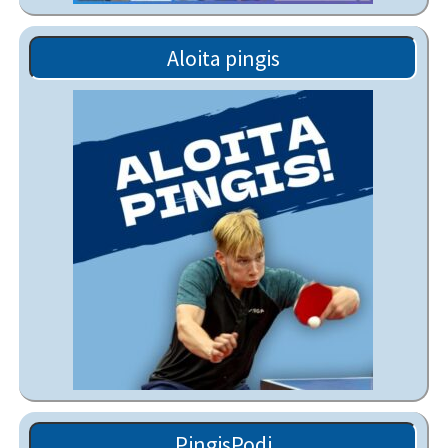
Aloita pingis
PingisPodi