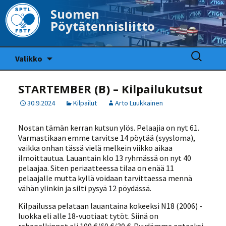
Suomen
Pöytätennisliitto
Siirry
Haku:
Valikko
sisältöön
STARTEMBER (B) – Kilpailukutsut
30.9.2024
Kilpailut
Arto Luukkainen
Nostan tämän kerran kutsun ylös. Pelaajia on nyt 61.
Varmastikaan emme tarvitse 14 pöytää (syysloma),
vaikka onhan tässä vielä melkein viikko aikaa
ilmoittautua. Lauantain klo 13 ryhmässä on nyt 40
pelaajaa. Siten periaatteessa tilaa on enää 11
pelaajalle mutta kyllä voidaan tarvittaessa mennä
vähän ylinkin ja silti pysyä 12 pöydässä.
Kilpailussa pelataan lauantaina kokeeksi N18 (2006) -
luokka eli alle 18-vuotiaat tytöt. Siinä on