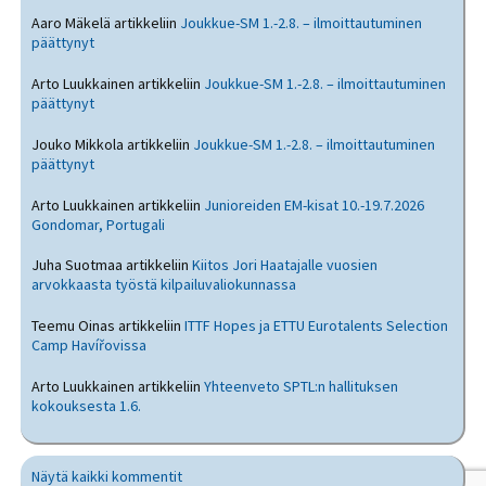
Aaro Mäkelä
artikkeliin
Joukkue-SM 1.-2.8. – ilmoittautuminen
päättynyt
Arto Luukkainen
artikkeliin
Joukkue-SM 1.-2.8. – ilmoittautuminen
päättynyt
Jouko Mikkola
artikkeliin
Joukkue-SM 1.-2.8. – ilmoittautuminen
päättynyt
Arto Luukkainen
artikkeliin
Junioreiden EM-kisat 10.-19.7.2026
Gondomar, Portugali
Juha Suotmaa
artikkeliin
Kiitos Jori Haatajalle vuosien
arvokkaasta työstä kilpailuvaliokunnassa
Teemu Oinas
artikkeliin
ITTF Hopes ja ETTU Eurotalents Selection
Camp Havířovissa
Arto Luukkainen
artikkeliin
Yhteenveto SPTL:n hallituksen
kokouksesta 1.6.
Näytä kaikki kommentit