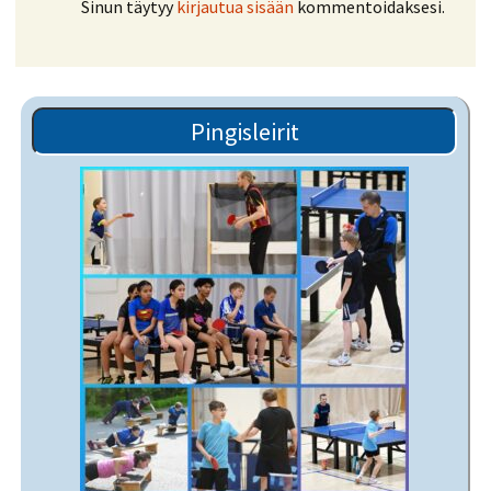
Sinun täytyy
kirjautua sisään
kommentoidaksesi.
Pingisleirit