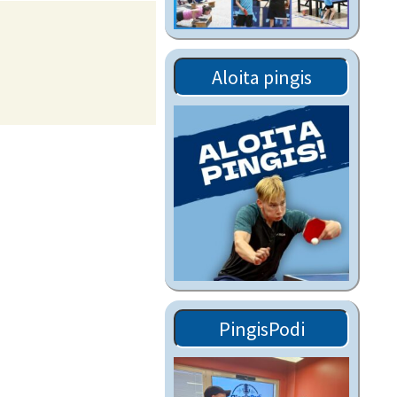
Tiedostot vanhoilta
sivuilta
Viestitiedotteet
Aloita pingis
vanhoilta sivuilta
Muut tiedotteet
PingisPodi