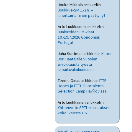
Jouko Mikkola
artikkeliin
Joukkue-SM 1.-2.8. –
ilmoittautuminen päättynyt
Arto Luukkainen
artikkeliin
Junioreiden EM-kisat
10.-19.7.2026 Gondomar,
Portugali
Juha Suotmaa
artikkeliin
Kiitos
Jori Haatajalle vuosien
arvokkaasta työstä
kilpailuvaliokunnassa
Teemu Oinas
artikkeliin
ITTF
Hopes ja ETTU Eurotalents
Selection Camp Havířovissa
Arto Luukkainen
artikkeliin
Yhteenveto SPTL:n hallituksen
kokouksesta 1.6.