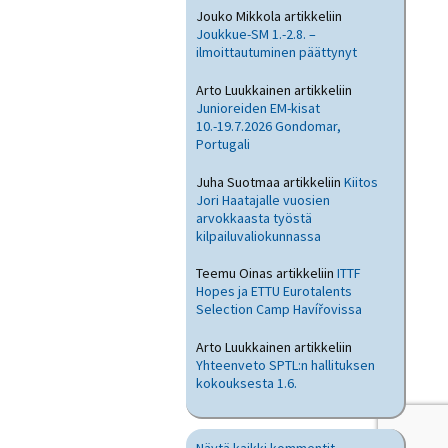
Jouko Mikkola
artikkeliin
Joukkue-SM 1.-2.8. –
ilmoittautuminen päättynyt
Arto Luukkainen
artikkeliin
Junioreiden EM-kisat
10.-19.7.2026 Gondomar,
Portugali
Juha Suotmaa
artikkeliin
Kiitos
Jori Haatajalle vuosien
arvokkaasta työstä
kilpailuvaliokunnassa
Teemu Oinas
artikkeliin
ITTF
Hopes ja ETTU Eurotalents
Selection Camp Havířovissa
Arto Luukkainen
artikkeliin
Yhteenveto SPTL:n hallituksen
kokouksesta 1.6.