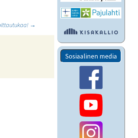
moittautukaa!
→
Sosiaalinen media