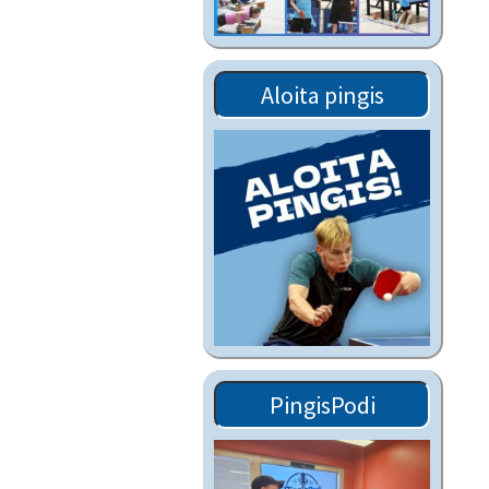
Tiedostot vanhoilta
sivuilta
Viestitiedotteet
Aloita pingis
vanhoilta sivuilta
Muut tiedotteet
PingisPodi