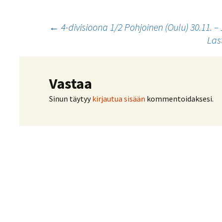
Artikkelien
←
4-divisioona 1/2 Pohjoinen (Oulu) 30.11. – 
Las
selaus
Vastaa
Sinun täytyy
kirjautua sisään
kommentoidaksesi.