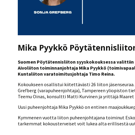
Mika Pyykkö Pöytätennisliito
Suomen Pöytätennisliiton syyskokouksessa valittiin lii
Aivoliiton toiminnanjohtaja Mika Pyykkö (toimivapaall
Kuntaliiton varatoimitusjohtaja Timo Reina.
Kokoukseen osallistui kiitettävästi 26 liiton jäsenseuraa
Grefberg (varapuheenjohtaja), Tampereen yliopiston tie
Teemu Oinas, konsultti Matti Kurvinen ja yrittäjä Maaret
Uusi puheenjohtaja Mika Pyykkö on entinen maajoukkuepe
Kymmenen vuotta liiton puheenjohtajana toiminut Esko He
tarkemmat kokousterveiset voit lukea alta erillisestä uu