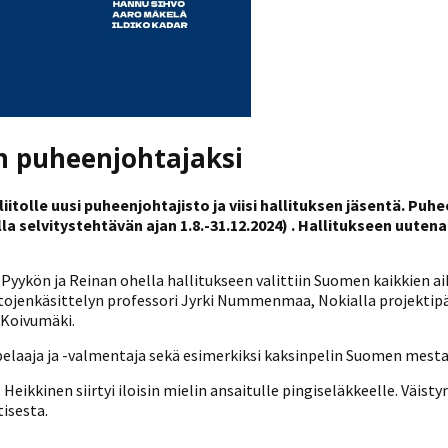
n puheenjohtajaksi
tolle uusi puheenjohtajisto ja viisi hallituksen jäsentä. Puhee
a selvitystehtävän ajan 1.8.-31.12.2024) . Hallitukseen uutena
. Pyykön ja Reinan ohella hallitukseen valittiin Suomen kaikkien a
tojenkäsittelyn professori Jyrki Nummenmaa, Nokialla projektip
 Koivumäki.
laaja ja -valmentaja sekä esimerkiksi kaksinpelin Suomen mestar
ikkinen siirtyi iloisin mielin ansaitulle pingiseläkkeelle. Väis
tisesta.