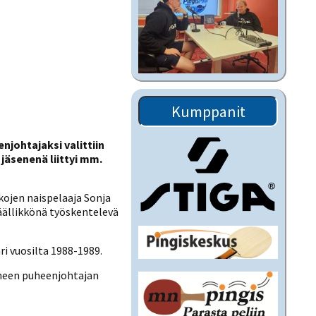
Kumppanit
njohtajaksi valittiin
 jäsenenä liittyi mm.
ikojen naispelaaja Sonja
äällikkönä työskentelevä
i vuosilta 1988-1989.
tyneen puheenjohtajan