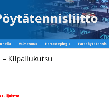
öytätennisliitto
rheilu
Valmennus
Harrastepingis
Parapöytätennis
kuetoiminta
Seuraesittelyt
Valmentajapörssi
Aloita pingis – löydä
Luokittelu
– Kilpailukutsu
oma seurasi
liset kilpailut
Valmentaja- ja
Valmentajan polku
Paravaliokunta
Seuratyökalu
ohjaajakoulutus
Pingispöydät Suomessa
nnispelaajan
VOK 1 yleisopinnot
Ajankohtaista
Tähtiseura
Valmennusoppaita
Ohjeita aloittelijalle
Moderni
pöytätennistekniikka-
VOK 1 lajiosa
Maajoukkue
opas
Tuomarikoulutus
Pöytätennissääntöjä ja
-sanastoa
VOK 2
Linkit
Seuravalmentajakoulut
Valmennustiedotteet ja
ja perustekniikka -opas
tulevat koulutukset
STIGA-välituntikisa
Koulupin
tulijoista!
Fyysisen suorituskyvyn
Harjoitusohjeita
Kerho-opas
Fyysinen harjoittelu
harjoittaminen
modernissa