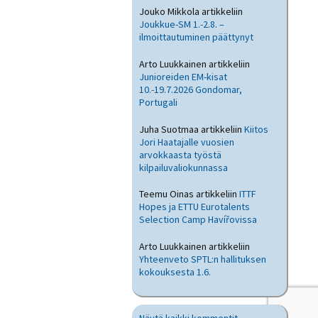
Jouko Mikkola
artikkeliin
Joukkue-SM 1.-2.8. –
ilmoittautuminen päättynyt
Arto Luukkainen
artikkeliin
Junioreiden EM-kisat
10.-19.7.2026 Gondomar,
Portugali
Juha Suotmaa
artikkeliin
Kiitos
Jori Haatajalle vuosien
arvokkaasta työstä
kilpailuvaliokunnassa
Teemu Oinas
artikkeliin
ITTF
Hopes ja ETTU Eurotalents
Selection Camp Havířovissa
Arto Luukkainen
artikkeliin
Yhteenveto SPTL:n hallituksen
kokouksesta 1.6.