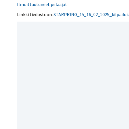
Kilpailujärjestäjien
Valiokunnat
Ilmoittautuneet pelaajat
ohjeet
Seurasiirrot
6-divisioona
Strategia 2025-2030
Linkki tiedostoon:
STARPRING_15_16_02_2025_kilpailuk
Rating-artikkelit
Kisajärjestäjien
Sarjatiedotteet
dokumentit
Vastuullisuus
Ilmoita epäasiallisesta
Rating-manuaali
käytöksestä
Pelipaikat ja
Seuratiedotteet
NETU in English
joukkueiden
Julkaistut Rating-listat
Päivärating
yhteyshenkilöt
Hallintosääntö
Tietosuoja