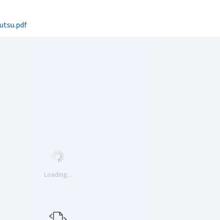
Venyttely
pöytätenniksessä-opas
Olkapäävammojen
utsu.pdf
ennaltaehkäisevä
harjoitusopas
pöytätennispelaajille
Leirit
EU-Erasmus:
Maahanmuuttajien
kotouttaminen ja
sukupuolten tasa-arvo
pöytätenniksessä
kattavan osallisuuden
kautta
Loading...