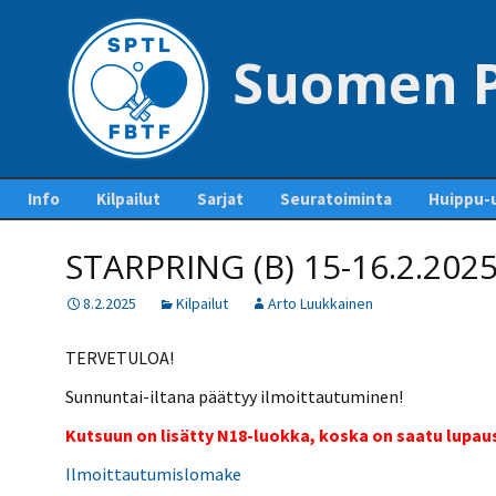
Suomen P
Siirry
Info
Kilpailut
Sarjat
Seuratoiminta
Huippu-u
sisältöön
Yhteystiedot – Contact
Tapahtumakalenteri
Sarjaottelupöytäkirjat
Jäsenseurat ja
Maajouk
us
STARPRING (B) 15-16.2.2025 
ja sarjasäännöt
lisenssien hankinta
Kilpailuiden
Kansainvä
Pankkitilit ja liiton
ottelupohjia ja
Mestaruussarja
Seurakehitys
8.2.2025
Kilpailut
Arto Luukkainen
perimät maksut
lomakkeita
Pöytäte
1-divisioona
Ohje lisenssien
polku
Pöytätennisrahasto
Kilpailutiedotteet ja -
ostamiseen
TERVETULOA!
tiedostot
2-divisioona
SUEK
Säännöt
Kurinpitosäännöt
Lisenssihinnat 2025 –
Sunnuntai-iltana päättyy ilmoittautuminen!
Ylituomarin
2026
3-divisioona
raporttiohjeet
Liittokokoukset
Kutsuun on lisätty N18-luokka, koska on saatu lupaus 
Seuran perustaminen
4-divisioona
GP-kilpailut
Hallitus
Ilmoittautumislomake
Pelaajalistat ja lisenssit
5-divisioona