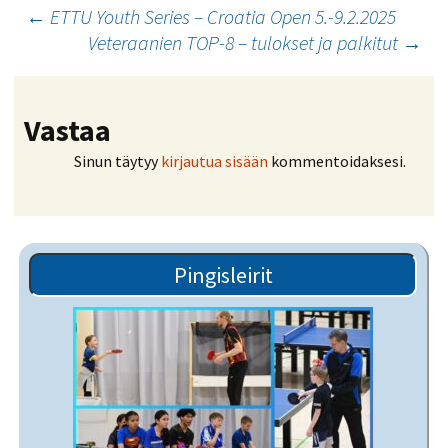
Artikkelien
←
ETTU Youth Series – Croatia Open 5.-9.2.2025
Veteraanien TOP-8 – tulokset ja palkitut
→
selaus
Vastaa
Sinun täytyy
kirjautua sisään
kommentoidaksesi.
Pingisleirit