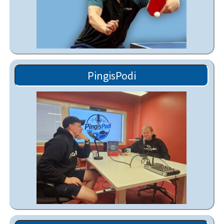
PingisPodi