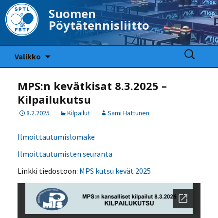
Suomen
Pöytätennisliitto
Siirry
Haku:
Valikko
sisältöön
MPS:n kevätkisat 8.3.2025 –
Kilpailukutsu
8.2.2025
Kilpailut
Sami Hattunen
Ilmoittautumislomake
Ilmoittautumisten seuranta
Linkki tiedostoon:
MPS kutsu kevät 2025