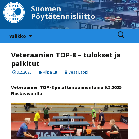
Suomen
Pöytätennisliitto
Siirry
Haku:
Valikko
sisältöön
Veteraanien TOP-8 – tulokset ja
palkitut
9.2.2025
Kilpailut
Vesa Lappi
Veteraanien TOP-8 pelattiin sunnuntaina 9.2.2025
Ruskeasuolla.