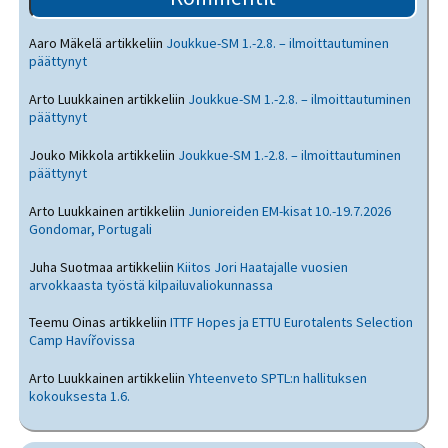
Aaro Mäkelä
artikkeliin
Joukkue-SM 1.-2.8. – ilmoittautuminen
päättynyt
Arto Luukkainen
artikkeliin
Joukkue-SM 1.-2.8. – ilmoittautuminen
päättynyt
Jouko Mikkola
artikkeliin
Joukkue-SM 1.-2.8. – ilmoittautuminen
päättynyt
Arto Luukkainen
artikkeliin
Junioreiden EM-kisat 10.-19.7.2026
Gondomar, Portugali
Juha Suotmaa
artikkeliin
Kiitos Jori Haatajalle vuosien
arvokkaasta työstä kilpailuvaliokunnassa
Teemu Oinas
artikkeliin
ITTF Hopes ja ETTU Eurotalents Selection
Camp Havířovissa
Arto Luukkainen
artikkeliin
Yhteenveto SPTL:n hallituksen
kokouksesta 1.6.