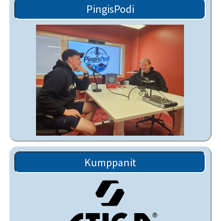
PingisPodi
Kumppanit