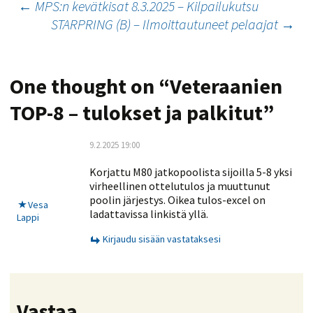
Artikkelien
←
MPS:n kevätkisat 8.3.2025 – Kilpailukutsu
STARPRING (B) – Ilmoittautuneet pelaajat
→
selaus
One thought on “
Veteraanien
TOP-8 – tulokset ja palkitut
”
9.2.2025 19:00
Korjattu M80 jatkopoolista sijoilla 5-8 yksi
virheellinen ottelutulos ja muuttunut
poolin järjestys. Oikea tulos-excel on
Vesa
ladattavissa linkistä yllä.
Lappi
Kirjaudu sisään vastataksesi
Vastaa