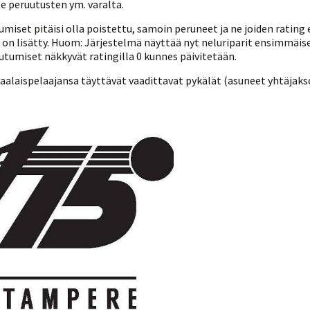
lle peruutusten ym. varalta.
iset pitäisi olla poistettu, samoin peruneet ja ne joiden rating ei
 on lisätty. Huom: Järjestelmä näyttää nyt neluriparit ensimmäis
utumiset näkkyvät ratingilla 0 kunnes päivitetään.
mlaalaispelaajansa täyttävät vaadittavat pykälät (asuneet yhtäjak