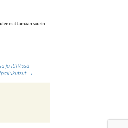
tulee esittämään suurin
a ja ISTV:ssä
ilpailukutsut
→