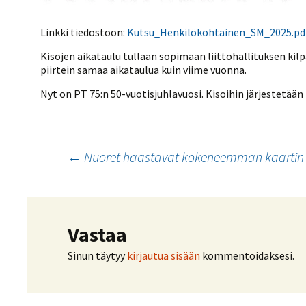
Linkki tiedostoon:
Kutsu_Henkilökohtainen_SM_2025.pd
Kisojen aikataulu tullaan sopimaan liittohallituksen kil
piirtein samaa aikataulua kuin viime vuonna.
Nyt on PT 75:n 50-vuotisjuhlavuosi. Kisoihin järjestetää
Artikkelien
←
Nuoret haastavat kokeneemman kaartin vi
selaus
Vastaa
Sinun täytyy
kirjautua sisään
kommentoidaksesi.