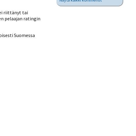
Näytä kaikki kommentit
 riittänyt tai
en pelaajan ratingin
soisesti Suomessa