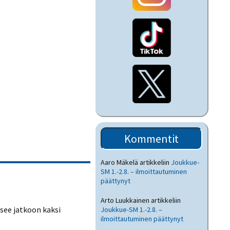
Kommentit
Aaro Mäkelä
artikkeliin
Joukkue-
SM 1.-2.8. – ilmoittautuminen
päättynyt
Arto Luukkainen
artikkeliin
äsee jatkoon kaksi
Joukkue-SM 1.-2.8. –
ilmoittautuminen päättynyt