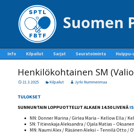
Suomen P
Siirry
Info
Kilpailut
Sarjat
Seuratoiminta
Huippu-u
sisältöön
Yhteystiedot – Contact
Tapahtumakalenteri
Sarjaottelupöytäkirjat
Jäsenseurat ja
Maajouk
us
Henkilökohtainen SM (Valio)
ja sarjasäännöt
lisenssien hankinta
Kilpailuiden
Kansainvä
Pankkitilit ja liiton
ottelupohjia ja
Mestaruussarja
Seurakehitys
21.3.2025
Kilpailut
Jyrki Nummenmaa
perimät maksut
lomakkeita
Pöytäte
1-divisioona
Ohje lisenssien
polku
Pöytätennisrahasto
Kilpailutiedotteet ja -
ostamiseen
TULOKSET
tiedostot
2-divisioona
SUEK
Säännöt
Kurinpitosäännöt
Lisenssihinnat 2025 –
SUNNUNTAIN LOPPUOTTELUT ALKAEN 14.50 LIVENÄ
I
Ylituomarin
2026
3-divisioona
raporttiohjeet
Liittokokoukset
NN: Donner Marina / Girlea Maria – Kellow Ella / Kel
Seuran perustaminen
4-divisioona
SN: Titievskaja Aleksandra / Ojala Matias – Oksanen 
GP-kilpailut
Hallitus
MN: Naumi Alex / Räsänen Aleksi – Tennilä Otto / O’
Pelaajalistat ja lisenssit
5-divisioona