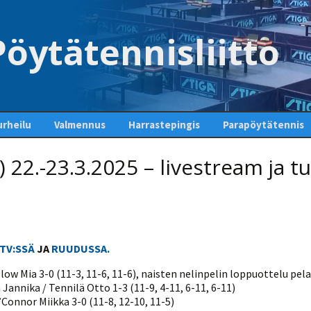
öytätennisliitto
rheilu
Valmennus
Harrastepingis
Parapöytätennis
kuetoiminta
Seuraesittelyt
Valmentajapörssi
Aloita pingis – löydä
Luokittelu
 22.-23.3.2025 – livestream ja t
oma seurasi
liset kilpailut
Valmentaja- ja
Valmentajan polku
Paravaliokunta
Seuratyökalu
ohjaajakoulutus
Pingispöydät Suomessa
nnispelaajan
VOK 1 yleisopinnot
Ajankohtaista
Tähtiseura
Valmennusoppaita
Ohjeita aloittelijalle
Moderni
pöytätennistekniikka-
VOK 1 lajiosa
Maajoukkue
opas
Tuomarikoulutus
Pöytätennissääntöjä ja
-sanastoa
VOK 2
Linkit
STV:SSÄ
JA
RUUDUSSA.
Seuravalmentajakoulut
Valmennustiedotteet ja
ja perustekniikka -opas
tulevat koulutukset
STIGA-välituntikisa
Koulupin
low Mia 3-0 (11-3, 11-6, 11-6), naisten nelinpelin loppuottelu pela
Jannika / Tennilä Otto 1-3 (11-9, 4-11, 6-11, 6-11)
Fyysisen suorituskyvyn
Harjoitusohjeita
Kerho-opas
Fyysinen harjoittelu
harjoittaminen
Connor Miikka 3-0 (11-8, 12-10, 11-5)
modernissa