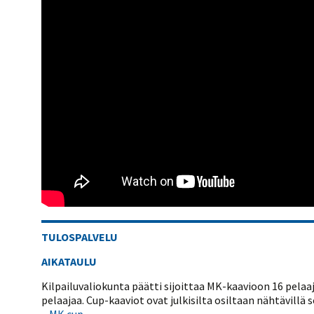
TULOSPALVELU
AIKATAULU
Kilpailuvaliokunta päätti sijoittaa MK-kaavioon 16 pelaa
pelaajaa. Cup-kaaviot ovat julkisilta osiltaan nähtävillä s