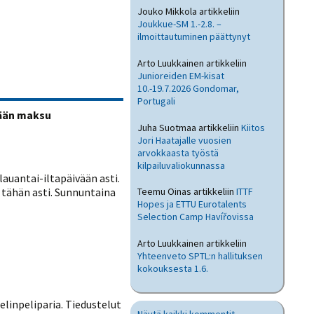
Jouko Mikkola
artikkeliin
Joukkue-SM 1.-2.8. –
ilmoittautuminen päättynyt
Arto Luukkainen
artikkeliin
Junioreiden EM-kisat
10.-19.7.2026 Gondomar,
Portugali
mään maksu
Juha Suotmaa
artikkeliin
Kiitos
Jori Haatajalle vuosien
arvokkaasta työstä
kilpailuvaliokunnassa
uantai-iltapäivään asti.
a tähän asti. Sunnuntaina
Teemu Oinas
artikkeliin
ITTF
Hopes ja ETTU Eurotalents
Selection Camp Havířovissa
Arto Luukkainen
artikkeliin
Yhteenveto SPTL:n hallituksen
kokouksesta 1.6.
elinpeliparia. Tiedustelut