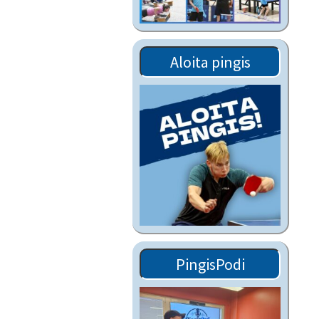
Tiedostot vanhoilta
sivuilta
Viestitiedotteet
Aloita pingis
vanhoilta sivuilta
Muut tiedotteet
PingisPodi