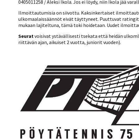
0405011258 / Aleksi Ikola. Jos ei löydy, niin Ikola jää vara
Ilmoittautumisia on siivottu. Kaksinkertaiset ilmoittautum
ulkomaalaissäännöt eivät täyttyneet. Puuttuvat ratingit
mukaan lajiteltuna, tämä toki hoidetaan. Uudet ilmoitta
Seurat
voisivat ystävällisesti tsekata että heidän ulko
riittävän ajan, aikuiset 2 vuotta, juniorit vuoden).