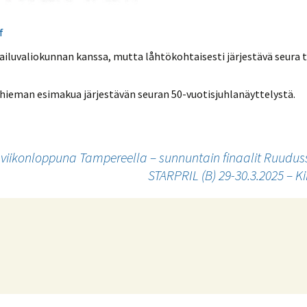
f
pailuvaliokunnan kanssa, mutta låhtökohtaisesti järjestävä seura 
n hieman esimakua järjestävän seuran 50-vuotisjuhlanäyttelystä.
ikonloppuna Tampereella – sunnuntain finaalit Ruuduss
STARPRIL (B) 29-30.3.2025 – K