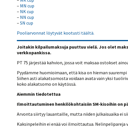
–
MK cup
–
MN cup
–
NK cup
–
NN cup
–
SN cup
Pooliarvonnat löytyvät kootusti täältä.
Joitakin kilpailumaksuja puuttuu vielä. Jos olet ma
verkkopankissa.
PT 75 järjestää kahvion, jossa voit maksaa ostokset ainoa
Pyydämme huomioimaan, että kisa on hieman suurempi kui
Siihen asti alakatsomosta voidaan avata vain yksi tuolir
koko alakatsomo on käytössä.
Aiemmin tiedotettua
Ilmoittautuminen henkilökohtaisiin SM-kisoihin on p
Arvonta siirtyy lauantaille, mutta niiden julkaisuaika ei sii
Kaksinpeleihin ei enää voi ilmoittautua. Nelinpelipareja 