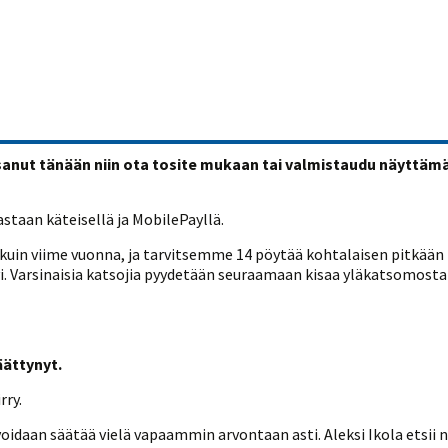
ksanut tänään niin ota tosite mukaan tai valmistaudu näyttä
staan käteisellä ja MobilePayllä.
n viime vuonna, ja tarvitsemme 14 pöytää kohtalaisen pitkään la
ivi. Varsinaisia katsojia pyydetään seuraamaan kisaa yläkatsomost
äättynyt.
rry.
voidaan säätää vielä vapaammin arvontaan asti. Aleksi Ikola etsii n