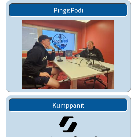
PingisPodi
Kumppanit