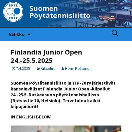
Suomen
Pöytätennisliitto
Siirry
Haku:
Valikko
sisältöön
Finlandia Junior Open
24.-25.5.2025
7.4.2025
Kilpailut
Henri Pelkonen
Suomen Pöytätennisliitto ja TIP-70 ry järjestävät
kansainväliset Finlandia Junior Open -kilpailut
24.-25.5. Ruskeasuon pöytätennishallissa
(Ratsastie 10, Helsinki). Tervetuloa kaikki
kilpajuniorit!
IN ENGLISH BELOW