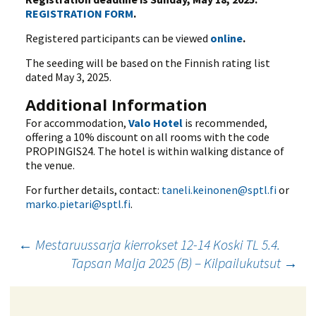
REGISTRATION FORM
.
Registered participants can be viewed
online
.
The seeding will be based on the Finnish rating list
dated May 3, 2025.
Additional Information
For accommodation,
Valo Hotel
is recommended,
offering a 10% discount on all rooms with the code
PROPINGIS24. The hotel is within walking distance of
the venue.
For further details, contact:
taneli.keinonen@sptl.fi
or
marko.pietari@sptl.fi
.
Artikkelien
←
Mestaruussarja kierrokset 12-14 Koski TL 5.4.
Tapsan Malja 2025 (B) – Kilpailukutsut
→
selaus