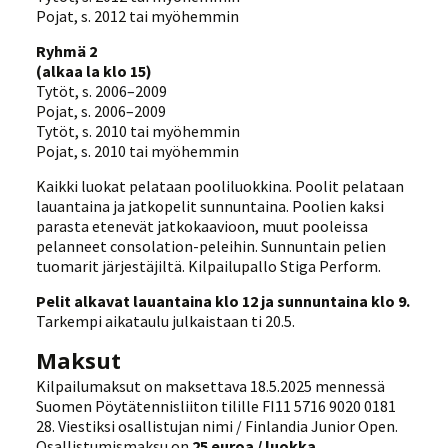
Pojat, s. 2012 tai myöhemmin
Ryhmä 2
(alkaa la klo 15)
Tytöt, s. 2006–2009
Pojat, s. 2006–2009
Tytöt, s. 2010 tai myöhemmin
Pojat, s. 2010 tai myöhemmin
Kaikki luokat pelataan pooliluokkina. Poolit pelataan
lauantaina ja jatkopelit sunnuntaina. Poolien kaksi
parasta etenevät jatkokaavioon, muut pooleissa
pelanneet consolation-peleihin. Sunnuntain pelien
tuomarit järjestäjiltä. Kilpailupallo Stiga Perform.
Pelit alkavat lauantaina klo 12 ja sunnuntaina klo 9.
Tarkempi aikataulu julkaistaan ti 20.5.
Maksut
Kilpailumaksut on maksettava 18.5.2025 mennessä
Suomen Pöytätennisliiton tilille FI11 5716 9020 0181
28. Viestiksi osallistujan nimi / Finlandia Junior Open.
Osallistumismaksu on
25 euroa / luokka
.