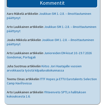
Kommentit
Aaro Mäkelä
artikkeliin
Joukkue-SM 1.-2.8. – ilmoittautuminen
päättynyt
Arto Luukkainen
artikkeliin
Joukkue-SM 1.-2.8. – ilmoittautuminen
päättynyt
Jouko Mikkola
artikkeliin
Joukkue-SM 1.-2.8. – ilmoittautuminen
päättynyt
Arto Luukkainen
artikkeliin
Junioreiden EM-kisat 10.-19.7.2026
Gondomar, Portugali
Juha Suotmaa
artikkeliin
Kiitos Jori Haatajalle vuosien
arvokkaasta työstä kilpailuvaliokunnassa
Teemu Oinas
artikkeliin
ITTF Hopes ja ETTU Eurotalents Selection
Camp Havířovissa
Arto Luukkainen
artikkeliin
Yhteenveto SPTL:n hallituksen
kokouksesta 1.6.