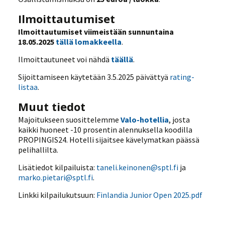
Ilmoittautumiset
Ilmoittautumiset viimeistään sunnuntaina
18.05.2025
tällä lomakkeella
.
Ilmoittautuneet voi nähdä
täällä
.
Sijoittamiseen käytetään 3.5.2025 päivättyä
rating-
listaa
.
Muut tiedot
Majoitukseen suosittelemme
Valo-hotellia
, josta
kaikki huoneet -10 prosentin alennuksella koodilla
PROPINGIS24. Hotelli sijaitsee kävelymatkan päässä
pelihallilta.
Lisätiedot kilpailuista:
taneli.keinonen@sptl.fi
ja
marko.pietari@sptl.fi
.
Linkki kilpailukutsuun:
Finlandia Junior Open 2025.pdf